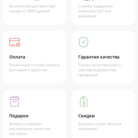
Бесплатная доставка при
Служба поддержки
заказе от 5000 рублей
клиентов 24/7 без
выходных
Оплата
Гарантия качества
Различные способы оплаты
Только качественная и
для вашего удобства
сертифицированная
продукция
Подарки
Скидки
Бонусы и подарки
Больше скидок, больше
постоянным клиентам
экономии!
магазина