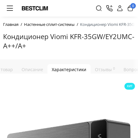
0
Главная
Настенные сплит-системы
Кондиционер Viomi KFR-35GW
Кондиционер Viomi KFR-35GW/EY2UMC-
A++/A+
0
 товар
Описание
Характеристики
Отзывы
Вопрос
ХИТ