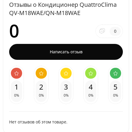
Отзывы о Кондиционер QuattroClima
QV-M18WAE/QN-M18WAE
0
0
Написать отзыв
1
2
3
4
5
0%
0%
0%
0%
0%
Нет отзывов об этом товаре.