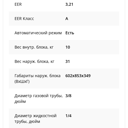
EER
3,21
EER Класс
A
Автоматический режим
Есть
Вес внутр. блока, кг
10
Вес наруж. блока, кг
31
Габариты наруж. блока
602x853x349
(ВxШxГ)
Диаметр газовой трубы,
3/8
дюйм
Диаметр жидкостной
1/4
трубы, дюйм