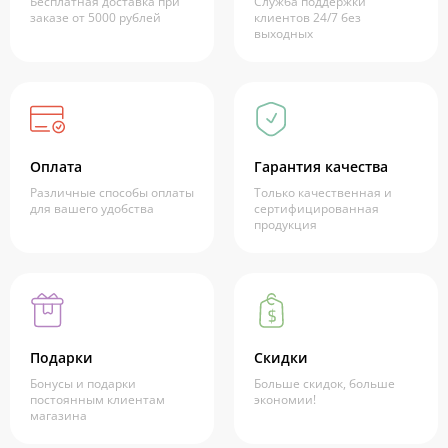
Бесплатная доставка при
Служба поддержки
заказе от 5000 рублей
клиентов 24/7 без
выходных
Оплата
Гарантия качества
Различные способы оплаты
Только качественная и
для вашего удобства
сертифицированная
продукция
Подарки
Скидки
Бонусы и подарки
Больше скидок, больше
постоянным клиентам
экономии!
магазина