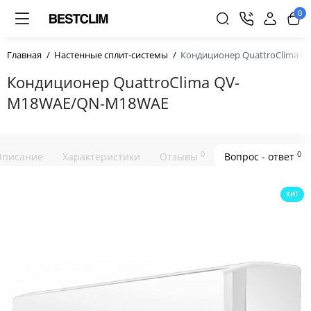
0
Главная
Настенные сплит-системы
Кондиционер QuattroClima 
Кондиционер QuattroClima QV-
M18WAE/QN-M18WAE
0
0
Описание
Характеристики
Отзывы
Вопрос - ответ
ХИТ