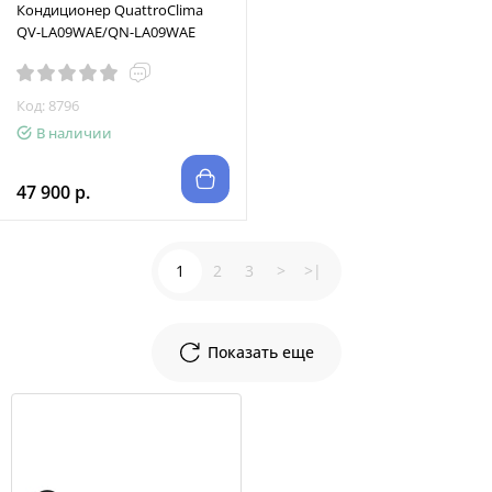
Кондиционер QuattroClima
QV-LA09WAE/QN-LA09WAE
Код: 8796
В наличии
47 900 р.
1
2
3
>
>|
Показать еще