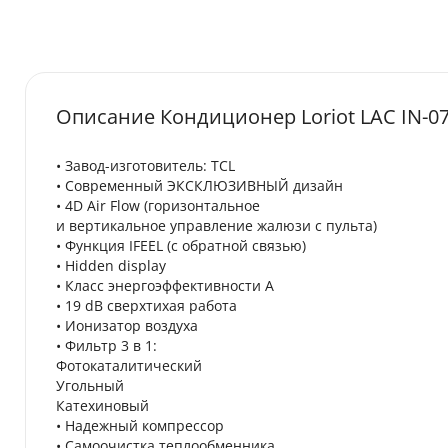
Описание Кондиционер Loriot LAC IN-0
• Завод-изготовитель: TCL
• Современный ЭКСКЛЮЗИВНЫЙ дизайн
• 4D Air Flow (горизонтальное
и вертикальное управление жалюзи с пульта)
• Функция IFEEL (с обратной связью)
• Hidden display
• Класс энергоэффективности А
• 19 dB cверхтихая работа
• Ионизатор воздуха
• Фильтр 3 в 1:
Фотокаталитический
Угольный
Катехиновый
• Надежный компрессор
• Самоочистка теплообменника