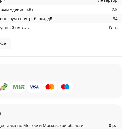
р -
Инвертор
охлаждения, кВт -
2.5
ень шума внутр. блока, дБ -
34
душный поток -
Есть
все
а
Доставка по Москве и Московской области
0 р.