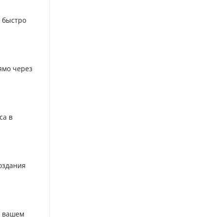
 быстро
ямо через
са в
оздания
о вашем