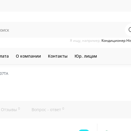
Я ищу, например,
Кондиционер Hi
лата
О компании
Контакты
Юр. лицам
-07TA
0
0
Отзывы
Вопрос - ответ