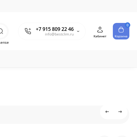
0
+7 915 809 22 46
info@bestclim.ru
Кабинет
Корзина
sense