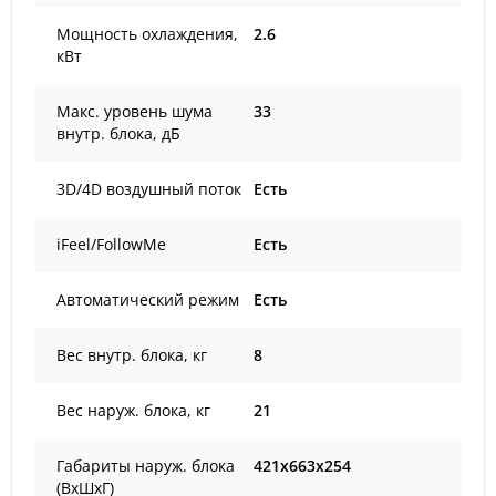
Мощность охлаждения,
2.6
кВт
Макс. уровень шума
33
внутр. блока, дБ
3D/4D воздушный поток
Есть
iFeel/FollowMe
Есть
Автоматический режим
Есть
Вес внутр. блока, кг
8
Вес наруж. блока, кг
21
Габариты наруж. блока
421x663x254
(ВxШxГ)