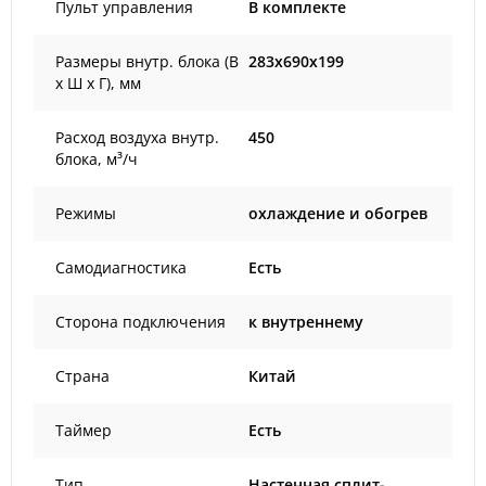
Пульт управления
В комплекте
Размеры внутр. блока (В
283x690x199
х Ш х Г), мм
Расход воздуха внутр.
450
блока, м³/ч
Режимы
охлаждение и обогрев
Самодиагностика
Есть
Сторона подключения
к внутреннему
Страна
Китай
Таймер
Есть
Тип
Настенная сплит-