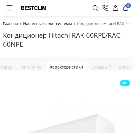
0
Главная
Настенные сплит-системы
Кондиционер Hitachi RAK-60R
Кондиционер Hitachi RAK-60RPE/RAC-
60NPE
0
 товар
Описание
Характеристики
Отзывы
Вопрос
ХИТ