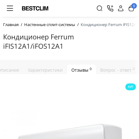
0
Главная
Настенные сплит-системы
Кондиционер Ferrum iFIS12A1
Кондиционер Ferrum
iFIS12A1/iFOS12A1
0
0
Описание
Характеристики
Отзывы
Вопрос - ответ
ХИТ