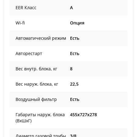
EER Класс
A
Wi-fi
Опция
Автоматический режим
Есть
Авторестарт
Есть
Вес внутр. блока, кг
8
Вес наруж. блока, кг
22,5
Воздушный фильтр
Есть
Габариты наруж. блока
455x727x278
(ВxШxГ)
Диаметр газовой трубы,
3/8