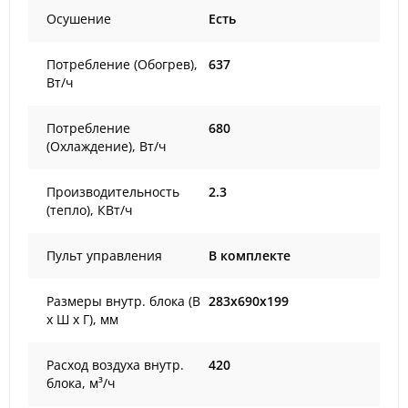
Осушение
Есть
Потребление (Обогрев),
637
Вт/ч
Потребление
680
(Охлаждение), Вт/ч
Производительность
2.3
(тепло), КВт/ч
Пульт управления
В комплекте
Размеры внутр. блока (В
283x690x199
х Ш х Г), мм
Расход воздуха внутр.
420
блока, м³/ч