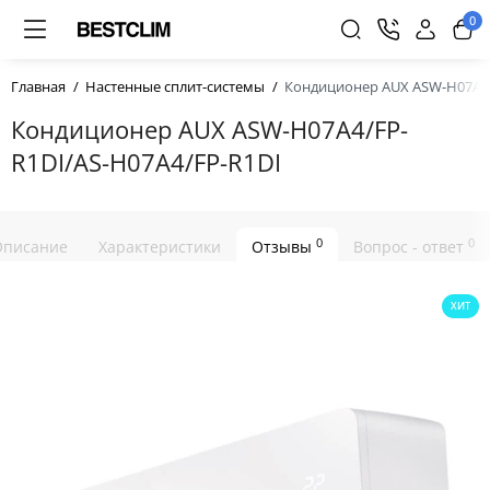
0
Главная
Настенные сплит-системы
Кондиционер AUX ASW-H07A4/
Кондиционер AUX ASW-H07A4/FP-
R1DI/AS-H07A4/FP-R1DI
0
0
Описание
Характеристики
Отзывы
Вопрос - ответ
ХИТ