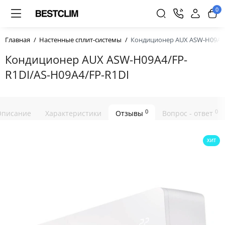
0
Главная
Настенные сплит-системы
Кондиционер AUX ASW-H09A4/
Кондиционер AUX ASW-H09A4/FP-
R1DI/AS-H09A4/FP-R1DI
0
0
Описание
Характеристики
Отзывы
Вопрос - ответ
ХИТ