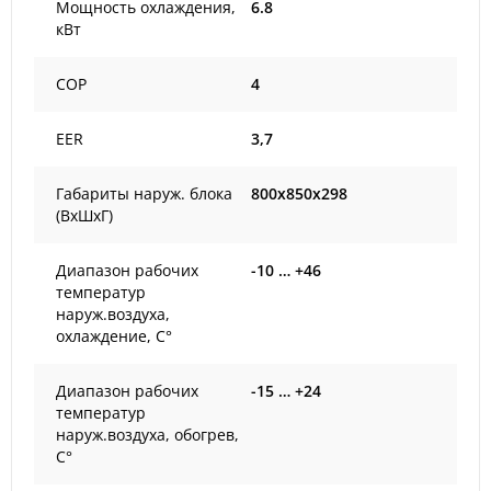
Мощность охлаждения,
6.8
кВт
COP
4
EER
3,7
Габариты наруж. блока
800x850x298
(ВxШxГ)
Диапазон рабочих
-10 … +46
температур
наруж.воздуха,
охлаждение, С°
Диапазон рабочих
-15 … +24
температур
наруж.воздуха, обогрев,
С°