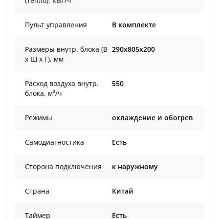
(тепло), КВт/ч
Пульт управления
В комплекте
Размеры внутр. блока (В
290x805x200
х Ш х Г), мм
Расход воздуха внутр.
550
блока, м³/ч
Режимы
охлаждение и обогрев
Самодиагностика
Есть
Сторона подключения
к наружному
Страна
Китай
Таймер
Есть