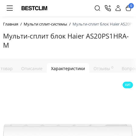
0
Главная
Мульти сплит-системы
Мульти-сплит блок Haier AS20P
Мульти-сплит блок Haier AS20PS1HRA-
M
0
 товар
Описание
Характеристики
Отзывы
Вопрос
ХИТ