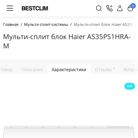
0
Главная
Мульти сплит-системы
Мульти-сплит блок Haier AS35P
Мульти-сплит блок Haier AS35PS1HRA-
M
0
 товар
Описание
Характеристики
Отзывы
Вопрос
ХИТ