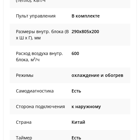
(тепло), КВт/ч
Пульт управления
В комплекте
Размеры внутр. блока (В
290x805x200
х Ш х Г), мм
Расход воздуха внутр.
600
блока, м³/ч
Режимы
охлаждение и обогрев
Самодиагностика
Есть
Сторона подключения
к наружному
Страна
Китай
Таймер
Есть