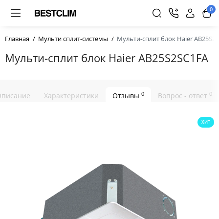
0
Главная
Мульти сплит-системы
Мульти-сплит блок Haier AB25S2
Мульти-сплит блок Haier AB25S2SC1FA
0
0
Описание
Характеристики
Отзывы
Вопрос - ответ
ХИТ