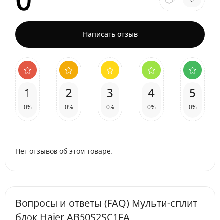
Написать отзыв
1
2
3
4
5
0%
0%
0%
0%
0%
Нет отзывов об этом товаре.
Вопросы и ответы (FAQ) Мульти-сплит
блок Haier AB50S2SC1FA