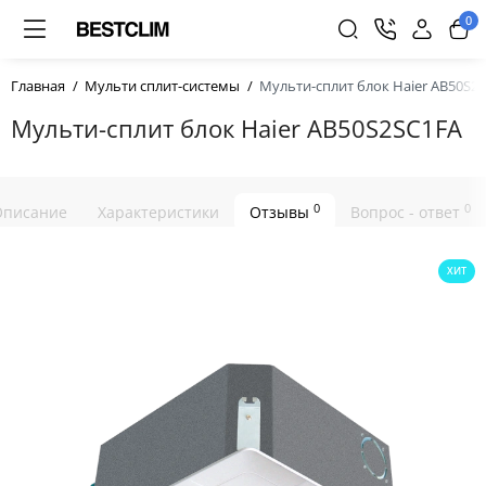
0
Главная
Мульти сплит-системы
Мульти-сплит блок Haier AB50S2
Мульти-сплит блок Haier AB50S2SC1FA
0
0
Описание
Характеристики
Отзывы
Вопрос - ответ
ХИТ