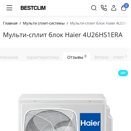
0
Главная
Мульти сплит-системы
Мульти-сплит блок Haier 4U26HS
Мульти-сплит блок Haier 4U26HS1ERA
0
0
Описание
Характеристики
Отзывы
Вопрос - ответ
ХИТ