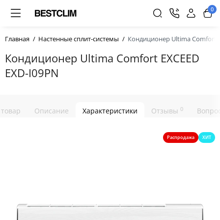
0
Главная
Настенные сплит-системы
Кондиционер Ultima Comfort 
Кондиционер Ultima Comfort EXCEED
EXD-I09PN
0
 товар
Описание
Характеристики
Отзывы
Вопрос
Распродажа
ХИТ