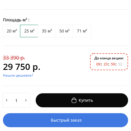
Площадь м² :
20 м²
25 м²
35 м²
50 м²
71 м²
33 390 р.
До конца акции:
29 750 р.
0
9
2
3
5
9
5
2
Нашли дешевле?
Купить
Быстрый заказ