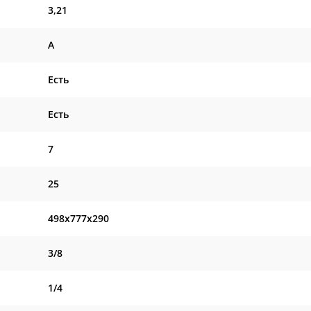
3,21
A
Есть
Есть
7
25
498x777x290
3/8
1/4