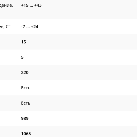
дение,
+15 … +43
в, С°
-7 … +24
15
5
220
Есть
Есть
989
1065