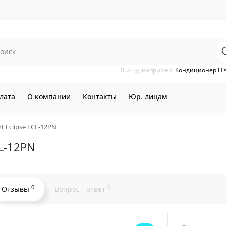
Я ищу, например,
Кондиционер Hi
лата
О компании
Контакты
Юр. лицам
 Eclipse ECL-12PN
CL-12PN
0
0
Отзывы
Вопрос - ответ