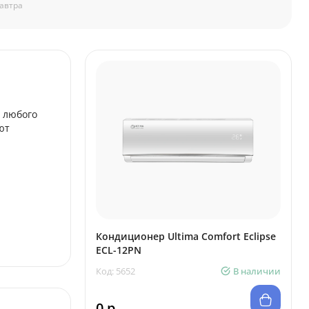
автра
 любого
ют
Кондиционер Ultima Comfort Eclipse
ECL-12PN
Код: 5652
В наличии
0 р.