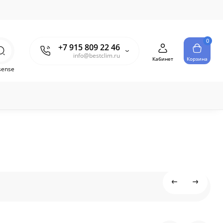
0
+7 915 809 22 46
info@bestclim.ru
Кабинет
Корзина
sense