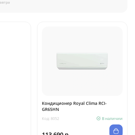
автра
Кондиционер Royal Clima RCI-
GR65HN
Код: 8052
В наличии
113 690 р.