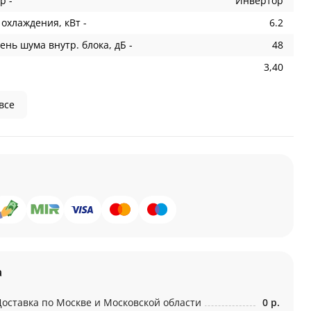
р -
Инвертор
охлаждения, кВт -
6.2
ень шума внутр. блока, дБ -
48
3,40
все
а
Доставка по Москве и Московской области
0 р.