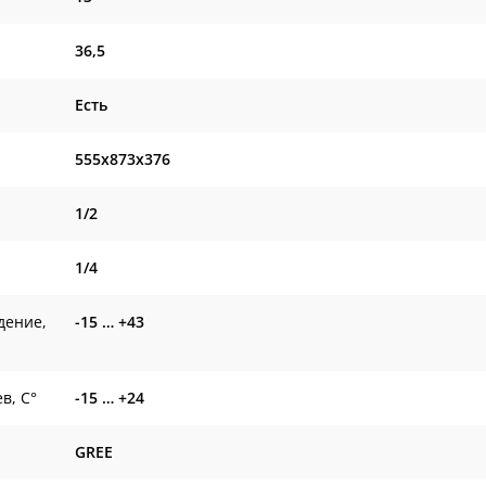
36,5
Есть
555x873x376
1/2
1/4
дение,
-15 … +43
в, С°
-15 … +24
GREE