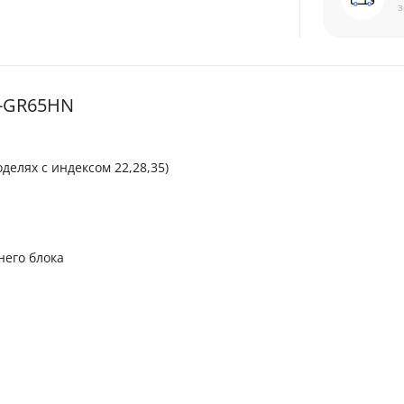
з
I-GR65HN
делях с индексом 22,28,35)
него блока