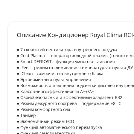
Описание Кондиционер Royal Clima RC
● 7 скоростей вентилятора внутреннего воздуха
● Cold Plasma – генератор холодной плазмы (только в мо
● Smart DEFROST – функция умного оттаивания
● iFeel – режим отслеживания температуры с пульта ДУ
● iClean - cамоочистка внутреннего блока
● Эргономичный пульт управления
● Возможность отключения подсветки дисплея внутрен
● Класс энергоэффективности A++/A+
● Озонобезопасный и эффективный хладагент R32
● Режим дежурного обогрева – поддержание +8 °C
● Режим комфортного сна
● Таймер
● Экономичный режим ECO
● Функция автоматического перезапуска
● Функция самодиагностики