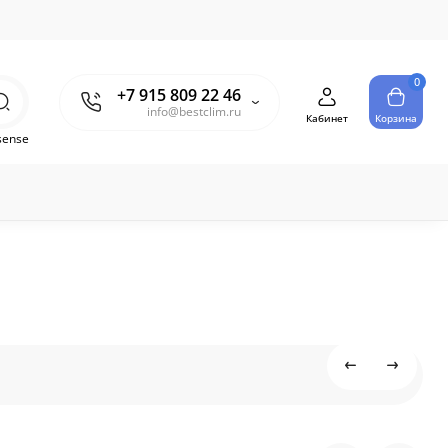
0
+7 915 809 22 46
info@bestclim.ru
Кабинет
Корзина
sense