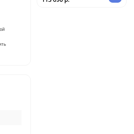
кой
ить