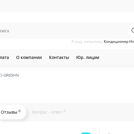
Я ищу, например,
Кондиционер Hi
лата
О компании
Контакты
Юр. лицам
RCI-GR65HN
0
0
Отзывы
Вопрос - ответ