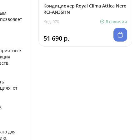
Кондиционер Royal Clima Attica Nero
RCI-AN35HN
ным
 позволяет
Код: 970
В наличии
51 690 р.
неприятные
нкция
ств,
ть
циях: от
.
жно для
гию.