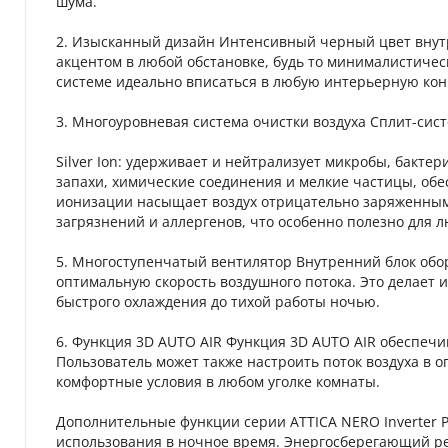
шума.
2. Изысканный дизайн Интенсивный черный цвет внут
акцентом в любой обстановке, будь то минималистиче
системе идеально вписаться в любую интерьерную ко
3. Многоуровневая система очистки воздуха Сплит-с
Silver Ion: удерживает и нейтрализует микробы, бактер
запахи, химические соединения и мелкие частицы, обес
ионизации насыщает воздух отрицательно заряженным
загрязнений и аллергенов, что особенно полезно для
5. Многоступенчатый вентилятор Внутренний блок обор
оптимальную скорость воздушного потока. Это делает 
быстрого охлаждения до тихой работы ночью.
6. Функция 3D AUTO AIR Функция 3D AUTO AIR обеспеч
Пользователь может также настроить поток воздуха в 
комфортные условия в любом уголке комнаты.
Дополнительные функции серии ATTICA NERO Inverter 
использования в ночное время. Энергосберегающий ре