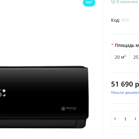
В наличии
ХИТ
Код:
970
Площадь м²
20 м²
25
51 690 р
Нашли дешевл