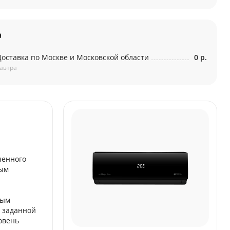
а
Доставка по Москве и Московской области
0 р.
автра
ченного
ным
ным
е заданной
овень