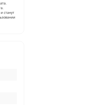
ата.
а.
 и станут
льзовании