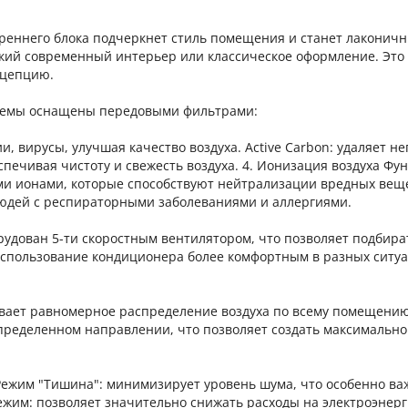
реннего блока подчеркнет стиль помещения и станет лаконич
ский современный интерьер или классическое оформление. Это
нцепцию.
истемы оснащены передовыми фильтрами:
ии, вирусы, улучшая качество воздуха. Active Carbon: удаляет 
печивая чистоту и свежесть воздуха. 4. Ионизация воздуха Фу
и ионами, которые способствуют нейтрализации вредных веще
 людей с респираторными заболеваниями и аллергиями.
удован 5-ти скоростным вентилятором, что позволяет подбира
использование кондиционера более комфортным в разных ситуа
ивает равномерное распределение воздуха по всему помещению
определенном направлении, что позволяет создать максимально
Режим "Тишина": минимизирует уровень шума, что особенно ва
жим: позволяет значительно снижать расходы на электроэнер