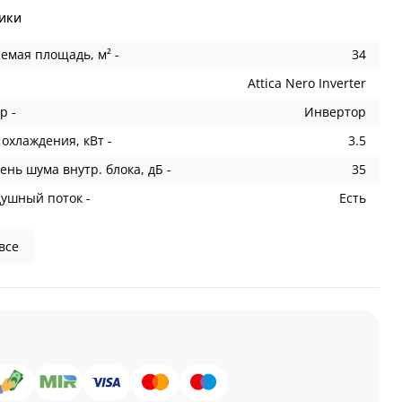
ики
емая площадь, м² -
34
Attica Nero Inverter
р -
Инвертор
охлаждения, кВт -
3.5
ень шума внутр. блока, дБ -
35
душный поток -
Есть
все