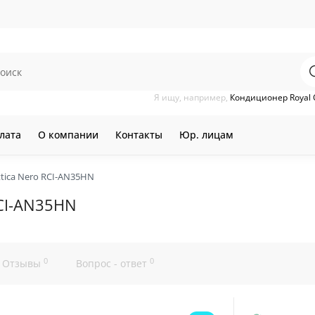
Я ищу, например,
Кондиционер Royal 
лата
О компании
Контакты
Юр. лицам
ttica Nero RCI-AN35HN
RCI-AN35HN
0
0
Отзывы
Вопрос - ответ