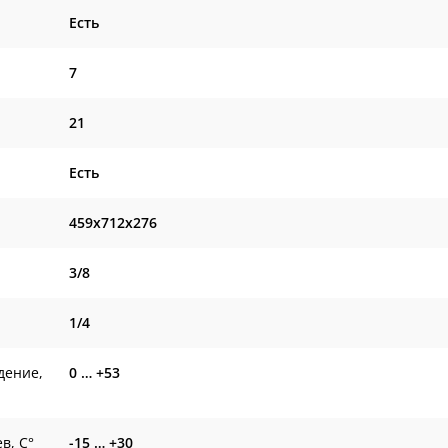
Есть
7
21
Есть
459x712x276
3/8
1/4
дение,
0 … +53
в, С°
-15 … +30