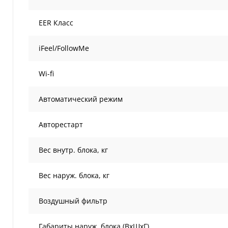
EER Класс
iFeel/FollowMe
Wi-fi
Автоматический режим
Авторестарт
Вес внутр. блока, кг
Вес наруж. блока, кг
Воздушный фильтр
Габариты наруж. блока (ВxШxГ)