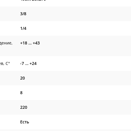
3/8
1/4
дение,
+18 … +43
в, С°
-7 … +24
20
8
220
Есть