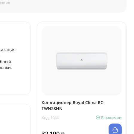
автра
мизация
с
обный
нопки,
Кондиционер Royal Clima RC-
TWN28HN
Код: 1044
В наличии
32 190 р.