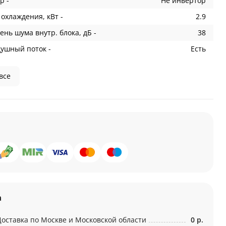
р -
Не инвертор
охлаждения, кВт -
2.9
ень шума внутр. блока, дБ -
38
душный поток -
Есть
все
а
Доставка по Москве и Московской области
0 р.