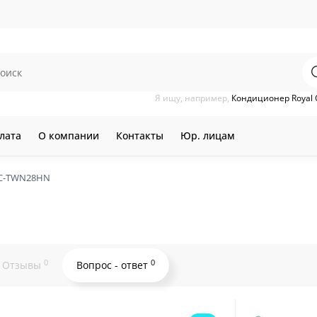
Я ищу, например,
Кондиционер Royal 
лата
О компании
Контакты
Юр. лицам
RC-TWN28HN
0
0
Отзывы
Вопрос - ответ