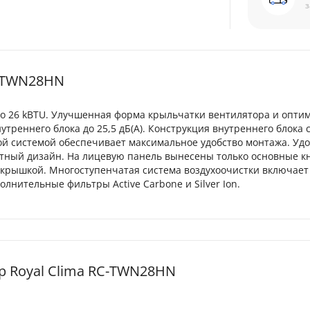
з
C-TWN28HN
о 26 kBTU. Улучшенная форма крыльчатки вентилятора и опти
треннего блока до 25,5 дБ(А). Конструкция внутреннего блока 
й системой обеспечивает максимальное удобство монтажа. Уд
тный дизайн. На лицевую панель вынесены только основные к
рышкой. Многоступенчатая система воздухоочистки включает
нительные фильтры Active Carbone и Silver Ion.
 Royal Clima RC-TWN28HN