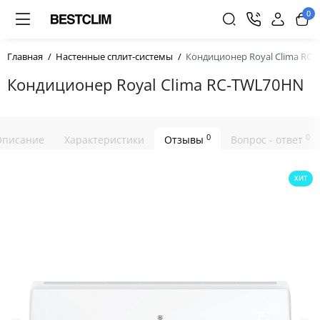
0
Главная
Настенные сплит-системы
Кондиционер Royal Clima RC
Кондиционер Royal Clima RC-TWL70HN
0
0
Описание
Характеристики
Отзывы
Вопрос - ответ
ХИТ