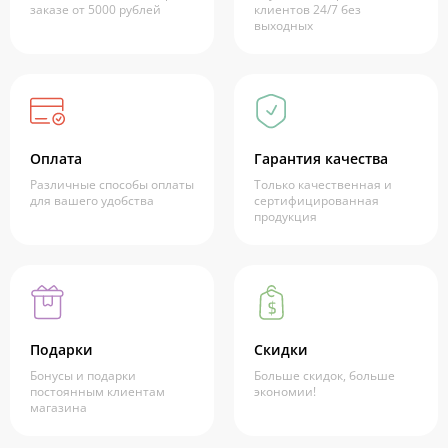
заказе от 5000 рублей
клиентов 24/7 без
выходных
Оплата
Гарантия качества
Различные способы оплаты
Только качественная и
для вашего удобства
сертифицированная
продукция
Подарки
Скидки
Бонусы и подарки
Больше скидок, больше
постоянным клиентам
экономии!
магазина