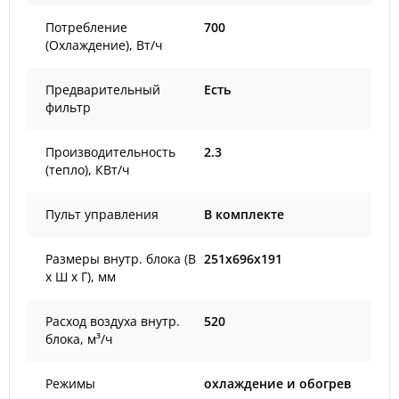
Потребление
700
(Охлаждение), Вт/ч
Предварительный
Есть
фильтр
Производительность
2.3
(тепло), КВт/ч
Пульт управления
В комплекте
Размеры внутр. блока (В
251x696x191
х Ш х Г), мм
Расход воздуха внутр.
520
блока, м³/ч
Режимы
охлаждение и обогрев