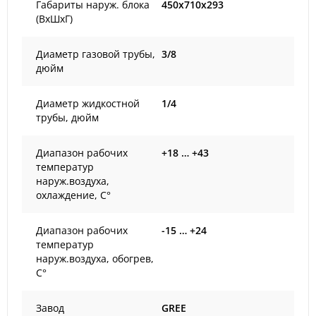
Габариты наруж. блока
450x710x293
(ВxШxГ)
Диаметр газовой трубы,
3/8
дюйм
Диаметр жидкостной
1/4
трубы, дюйм
Диапазон рабочих
+18 … +43
температур
наруж.воздуха,
охлаждение, С°
Диапазон рабочих
-15 … +24
температур
наруж.воздуха, обогрев,
С°
Завод
GREE