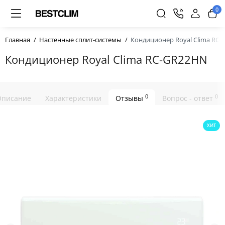
0
Главная
Настенные сплит-системы
Кондиционер Royal Clima RC
Кондиционер Royal Clima RC-GR22HN
0
0
Описание
Характеристики
Отзывы
Вопрос - ответ
ХИТ