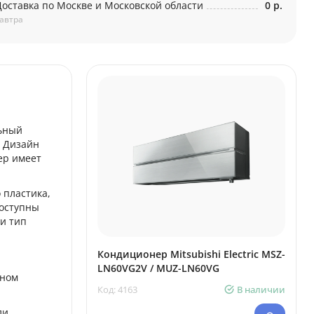
Доставка по Москве и Московской области
0 р.
автра
льный
и Дизайн
ер имеет
 пластика,
Доступны
 и тип
Кондиционер Mitsubishi Electric MSZ-
LN60VG2V / MUZ-LN60VG
вном
Код: 4163
В наличии
ли.