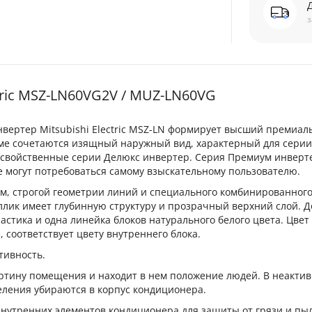
з
tric MSZ-LN60VG2V / MUZ-LN60VG
вертер Mitsubishi Electric MSZ-LN формирует высший премиа
теме сочетаются изящный наружный вид, характерный для сери
 свойственные серии Делюкс инвертер. Серия Премиум инверт
 могут потребоваться самому взыскательному пользователю.
рм, строгой геометрии линий и специального комбинированного
лик имеет глубинную структуру и прозрачный верхний слой. 
стика и одна линейка блоков натурального белого цвета. Цвет
 соответствует цвету внутреннего блока.
тивность.
артину помещения и находит в нем положение людей. В неакти
еления убираются в корпус кондиционера.
 внутренних элементов кондиционера для защиты от грязи и пы