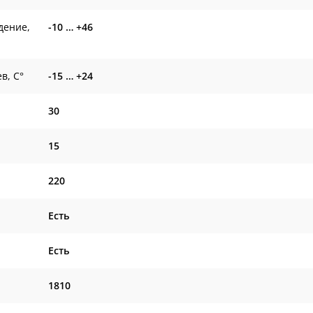
дение,
-10 … +46
в, С°
-15 … +24
30
15
220
Есть
Есть
1810