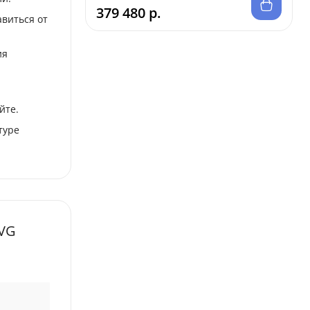
379 480 р.
авиться от
ия
йте.
туре
0VG