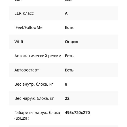
EER Класс
A
iFeel/FollowMe
Есть
Wi-fi
Опция
Автоматический режим
Есть
Авторестарт
Есть
Вес внутр. блока, кг
8
Вес наруж. блока, кг
22
Габариты наруж. блока
495x720x270
(ВxШxГ)