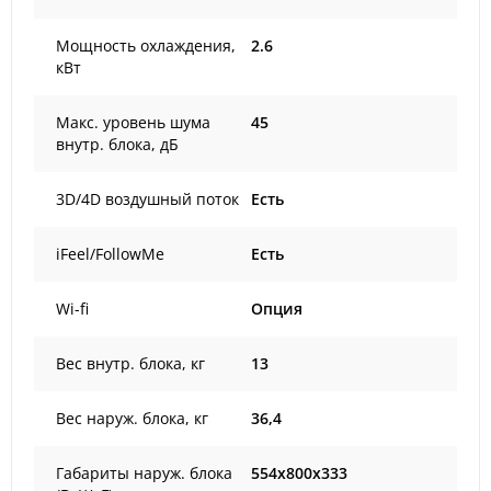
Мощность охлаждения,
2.6
кВт
Макс. уровень шума
45
внутр. блока, дБ
3D/4D воздушный поток
Есть
iFeel/FollowMe
Есть
Wi-fi
Опция
Вес внутр. блока, кг
13
Вес наруж. блока, кг
36,4
Габариты наруж. блока
554x800x333