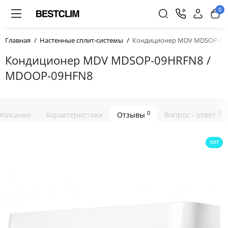
0
Главная
Настенные сплит-системы
Кондиционер MDV MDSOP-09
Кондиционер MDV MDSOP-09HRFN8 /
MDOOP-09HFN8
0
0
Описание
Характеристики
Отзывы
Вопрос - ответ
ХИТ