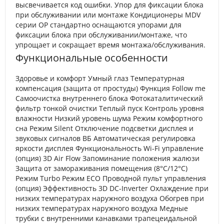
высвечивается код ошибки. Упор для фиксации блока
при обслуживании или монтаже Кондиционеры MDV
серии OP стандартно оснащаются упорами для
фиксации блока при обслуживании/монтаже, что
упрощает и сокращает время монтажа/обслуживания.
Функциональные особенности
Здоровье и комфорт Умный глаз Температурная
компенсация (защита от простуды) Функция Follow me
Самоочистка внутреннего блока Фотокаталитический
фильтр тонкой очистки Теплый пуск Контроль уровня
влажности Низкий уровень шума Режим комфортного
сна Режим Silent Отключение подсветки дисплея и
звуковых сигналов ВБ Автоматическая регулировка
яркости дисплея Функциональность Wi-Fi управление
(опция) 3D Air Flow Запоминание положения жалюзи
Защита от замораживания помещения (8°C/12°С)
Режим Turbo Режим ECO Проводной пульт управления
(опция) Эффективность 3D DC-Inverter Охлаждение при
низких температурах наружного воздуха Обогрев при
низких температурах наружного воздуха Медные
трубки с внутренними канавками трапецеидальной