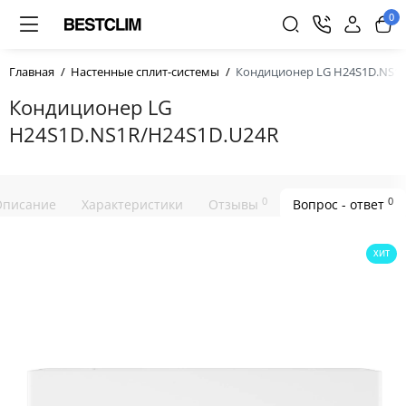
0
Главная
Настенные сплит-системы
Кондиционер LG H24S1D.NS1
Кондиционер LG
H24S1D.NS1R/H24S1D.U24R
0
0
Описание
Характеристики
Отзывы
Вопрос - ответ
ХИТ