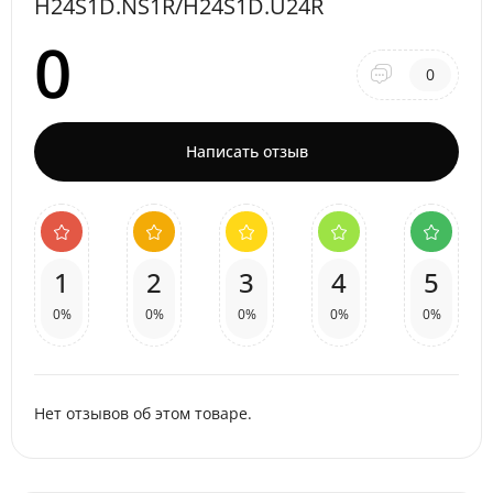
H24S1D.NS1R/H24S1D.U24R
0
0
Написать отзыв
1
2
3
4
5
0%
0%
0%
0%
0%
Нет отзывов об этом товаре.