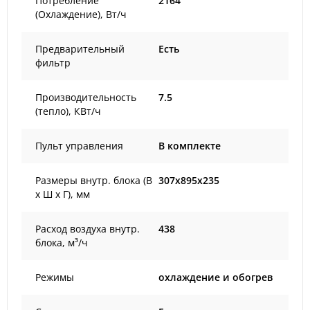
Потребление
2164
(Охлаждение), Вт/ч
Предварительный
Есть
фильтр
Производительность
7.5
(тепло), КВт/ч
Пульт управления
В комплекте
Размеры внутр. блока (В
307x895x235
х Ш х Г), мм
Расход воздуха внутр.
438
блока, м³/ч
Режимы
охлаждение и обогрев