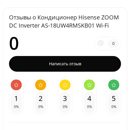
Отзывы о Кондиционер Hisense ZOOM
DC Inverter AS-18UW4RMSKB01 Wi-Fi
0
0
Написать отзыв
1
2
3
4
5
0%
0%
0%
0%
0%