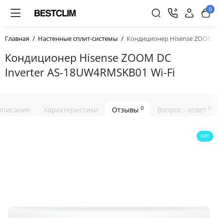
0
Главная
Настенные сплит-системы
Кондиционер Hisense ZOOM DC
Кондиционер Hisense ZOOM DC
Inverter AS-18UW4RMSKB01 Wi-Fi
0
0
Описание
Характеристики
Отзывы
Вопрос - ответ
ХИТ