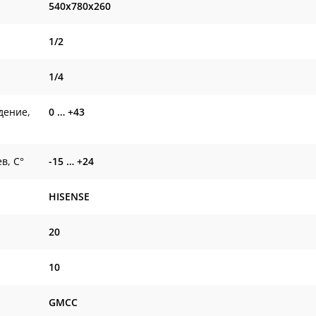
540x780x260
1/2
1/4
дение,
0 … +43
в, С°
-15 … +24
HISENSE
20
10
GMCC