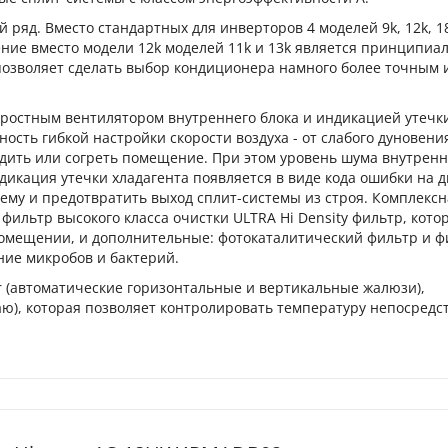
яд. Вместо стандартных для инверторов 4 моделей 9k, 12k, 18
явление вместо модели 12k моделей 11k и 13k является принципи
позволяет сделать выбор кондиционера намного более точным 
оростным вентилятором внутреннего блока и индикацией утечк
ость гибкой настройки скорости воздуха - от слабого дуновени
дить или согреть помещение. При этом уровень шума внутренн
ндикация утечки хладагента появляется в виде кода ошибки на 
ему и предотвратить выход сплит-системы из строя. Комплексн
фильтр высокого класса очистки ULTRA Hi Density фильтр, кото
 помещении, и дополнительные: фотокаталитический фильтр и ф
ние микробов и бактерий.
r (автоматические горизонтальные и вертикальные жалюзи),
щаю), которая позволяет контролировать температуру непосредс