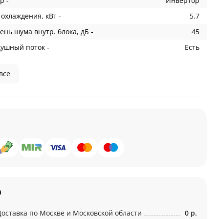
р -
Инвертор
охлаждения, кВт -
5.7
ень шума внутр. блока, дБ -
45
душный поток -
Есть
все
а
Доставка по Москве и Московской области
0 р.