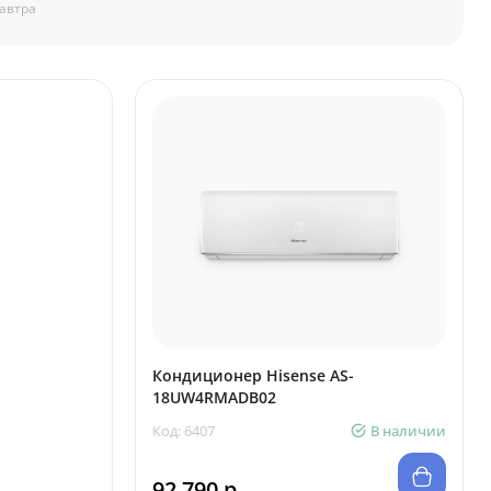
автра
Кондиционер Hisense AS-
18UW4RMADB02
Код: 6407
В наличии
92 790 р.