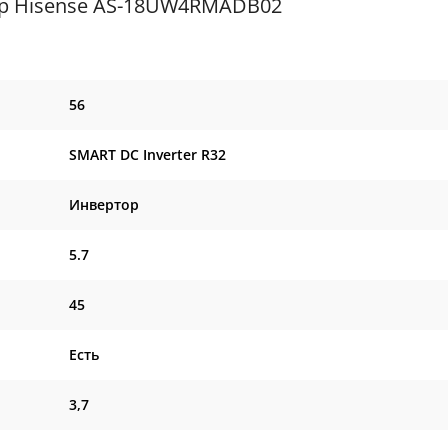
р Hisense AS-18UW4RMADB02
56
SMART DC Inverter R32
Инвертор
5.7
45
Есть
3,7