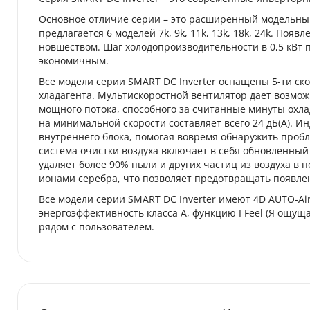
Основное отличие серии – это расширенный модельный р
предлагается 6 моделей 7k, 9k, 11k, 13k, 18k, 24k. По
новшеством. Шаг холодопроизводительности в 0,5 кВт 
экономичным.
Все модели серии SMART DC Inverter оснащены 5-ти ск
хладагента. Мультискоростной вентилятор дает возможн
мощного потока, способного за считанные минуты охла
на минимальной скорости составляет всего 24 дБ(А). И
внутреннего блока, помогая вовремя обнаружить пробл
система очистки воздуха включает в себя обновленный 
удаляет более 90% пыли и других частиц из воздуха в
ионами серебра, что позволяет предотвращать появле
Все модели серии SMART DC Inverter имеют 4D AUTO-Ai
энергоэффективность класса А, функцию I Feel (Я ощу
рядом с пользователем.