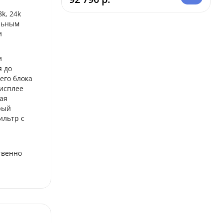
k, 24k
альным
и
и
я до
его блока
дисплее
ая
рый
ильтр с
твенно