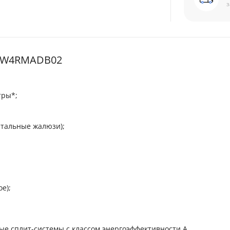
з
8UW4RMADB02
тры*;
нтальные жалюзи);
е);
ые сплит-системы с классом энергоэффективности А.