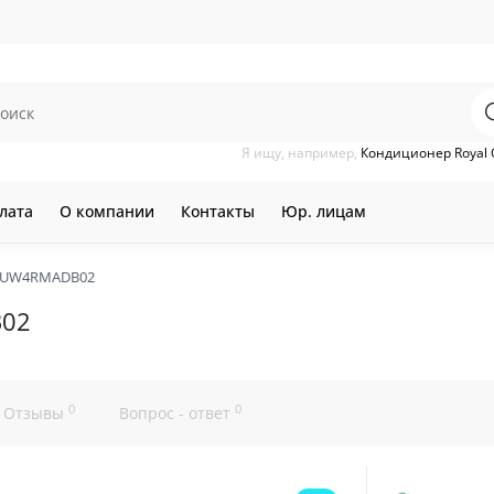
Я ищу, например,
Кондиционер Royal 
лата
О компании
Контакты
Юр. лицам
18UW4RMADB02
B02
0
0
Отзывы
Вопрос - ответ