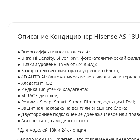
Описание Кондиционер Hisense AS-1
● Энергоэффективность класса А;
● Ultra Hi Density, Silver ion*, фотокаталитический филь
● Низкий уровень шума от (24 дБ(А));
● 5 скоростей вентилятора внутреннего блока;
● 4D AUTO Air (автоматические вертикальные и горизо
● Хладагент R32
● Индикация утечки хладагента;
● MIRAGE-дисплей;
● Режимы Sleep, Smart, Super, Dimmer, функция I Feel;
● Защитная накладка на вентили внешнего блока;
● Двустороннее подключение дренажа (левое или право
● Авторестарт, самодиагностика.
*Для моделей 18k и 24k - опция
Серия SMART DC Inverter – это современные инверторн