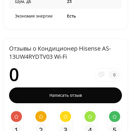
Шум, дБ
23
Экономия энергии
Есть
Отзывы о Кондиционер Hisense AS-
13UW4RYDTV03 Wi-Fi
0
0
Написать отзыв
1
2
3
4
5