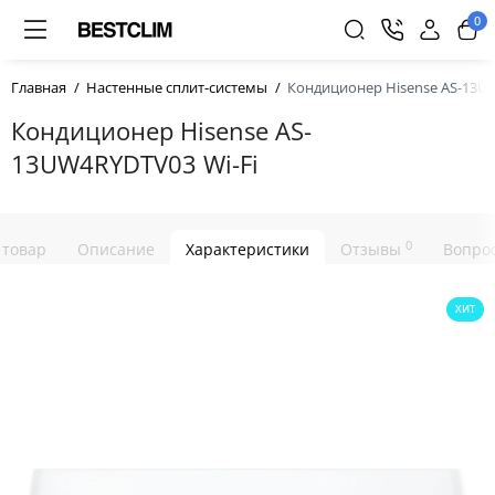
0
Главная
Настенные сплит-системы
Кондиционер Hisense AS-13UW
Кондиционер Hisense AS-
13UW4RYDTV03 Wi-Fi
0
 товар
Описание
Характеристики
Отзывы
Вопрос
ХИТ