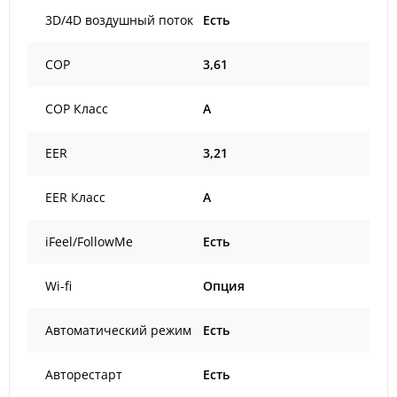
3D/4D воздушный поток
Есть
COP
3,61
COP Класс
А
EER
3,21
EER Класс
А
iFeel/FollowMe
Есть
Wi-fi
Опция
Автоматический режим
Есть
Авторестарт
Есть