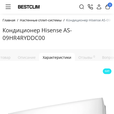
0
Главная
Настенные сплит-системы
Кондиционер Hisense AS-09H
Кондиционер Hisense AS-
09HR4RYDDC00
0
 товар
Описание
Характеристики
Отзывы
Вопрос
ХИТ