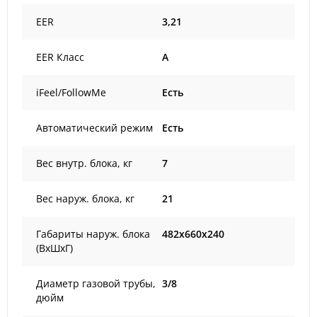
EER
3,21
EER Класс
A
iFeel/FollowMe
Есть
Автоматический режим
Есть
Вес внутр. блока, кг
7
Вес наруж. блока, кг
21
Габариты наруж. блока
482x660x240
(ВxШxГ)
Диаметр газовой трубы,
3/8
дюйм