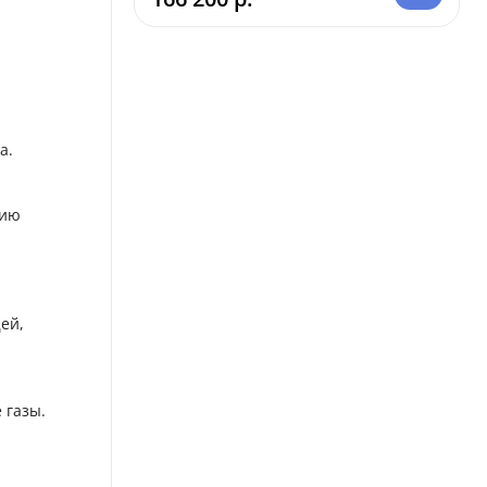
а.
цию
ей,
 газы.