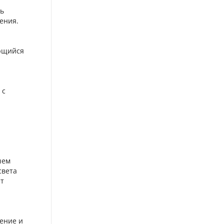
ть
ения.
ющийся
 с
чем
света
ет
ение и