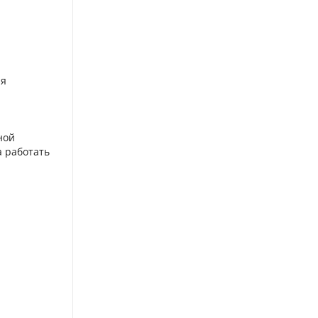
ля
ной
а работать