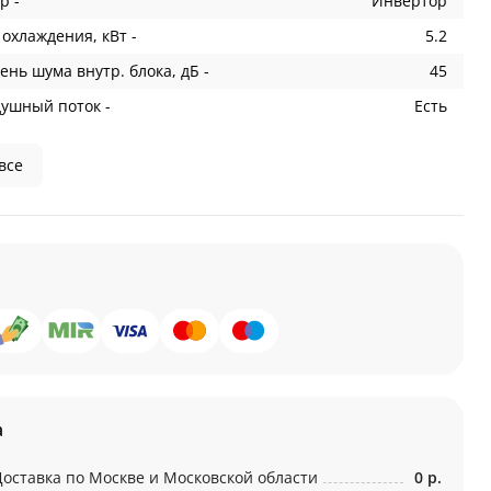
р -
Инвертор
охлаждения, кВт -
5.2
ень шума внутр. блока, дБ -
45
душный поток -
Есть
все
а
Доставка по Москве и Московской области
0 р.