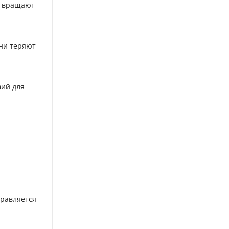
отвращают
ни теряют
вий для
правляется