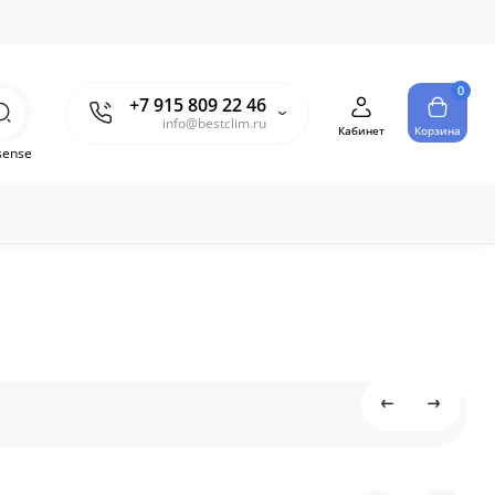
0
+7 915 809 22 46
info@bestclim.ru
Кабинет
Корзина
sense