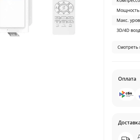
Компрессо
Мощность 
Макс. уров
3D/4D воз
Смотреть 
Оплата
Доставк