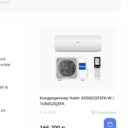
автра
ься
телям
99 %
Кондиционер Haier AS50S2SF2FA-W /
1U50S2SJ3FA
 из
Код: 8326
В наличии
166 200 р.