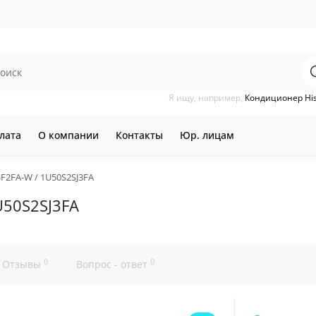
Я ищу, например,
Кондиционер Hi
лата
О компании
Контакты
Юр. лицам
F2FA-W / 1U50S2SJ3FA
U50S2SJ3FA
0
0
Отзывы
Вопрос - ответ