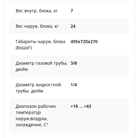
Вес внутр. блока, кг
7
Вес наруж. блока, кг
24
Габариты наруж. блока
495x720x270
(ВxШxГ)
Диаметр газовой трубы,
3/8
дюйм
Диаметр жидкостной
1/4
трубы, дюйм
Диапазон рабочих
+18 … +43
температур
наруж.воздуха,
охлаждение, С°