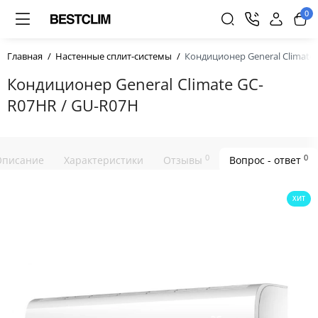
0
Главная
Настенные сплит-системы
Кондиционер General Climate
Кондиционер General Climate GC-
R07HR / GU-R07H
0
0
Описание
Характеристики
Отзывы
Вопрос - ответ
ХИТ