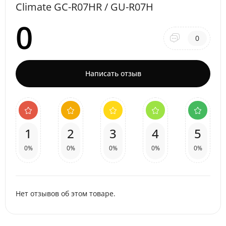
Climate GC-R07HR / GU-R07H
0
0
Написать отзыв
1
2
3
4
5
0%
0%
0%
0%
0%
Нет отзывов об этом товаре.