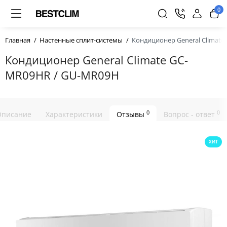
0
Главная
Настенные сплит-системы
Кондиционер General Climat
Кондиционер General Climate GC-
MR09HR / GU-MR09H
0
0
Описание
Характеристики
Отзывы
Вопрос - ответ
ХИТ