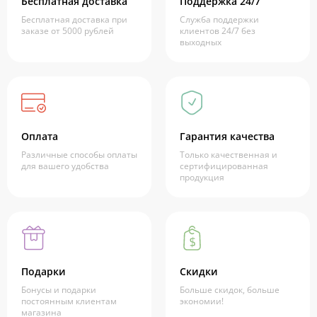
Бесплатная доставка
Поддержка 24/7
Бесплатная доставка при
Служба поддержки
заказе от 5000 рублей
клиентов 24/7 без
выходных
Оплата
Гарантия качества
Различные способы оплаты
Только качественная и
для вашего удобства
сертифицированная
продукция
Подарки
Скидки
Бонусы и подарки
Больше скидок, больше
постоянным клиентам
экономии!
магазина