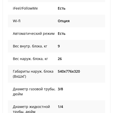
iFeel/FollowMe
Есть
Wi-fi
Опция
Автоматический режим
Есть
Вес внутр. блока, кг
9
Вес наруж. блока, кг
26
Габариты наруж. блока
540x776x320
(ВxШxГ)
Диаметр газовой трубы,
3/8
дюйм
Диаметр жидкостной
1/4
трубы, дюйм