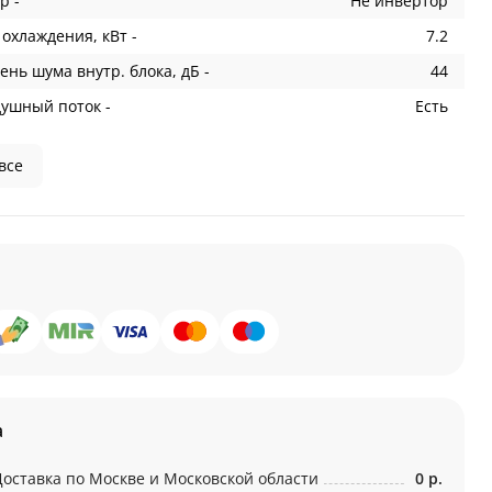
р -
Не инвертор
охлаждения, кВт -
7.2
ень шума внутр. блока, дБ -
44
душный поток -
Есть
все
а
Доставка по Москве и Московской области
0 р.