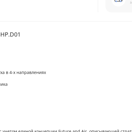
з
5HP.D01
ха в 4-х направлениях
ника
с учетом единой концепции Future and Air, описывающей стра