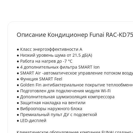
Описание Кондиционер Funai RAC-KD7
● Класс энергоэффективности A
● Низкий уровень шума от 21,5 дБ(А)
● Работа на нагрев до -7 °С
● 4 дополнительных фильтра SMART Ion
● SMART Air -автоматическое управление потоком возду
● Функция SMART Feel
● Golden Fin антибактериальное покрытие теплообмен
● Подготовлен для подключения модуля Wi-Fi
● Дополнительная шумоизоляция компрессора
● Защитная накладка на вентили
● Виброопоры наружного блока
● Премиальный пульт ДУ с подсветкой
● LED-дисплей
Климатическое оборудование компании FUNAI создано 