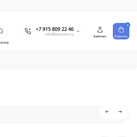
0
+7 915 809 22 46
info@bestclim.ru
Кабинет
Корзина
sense