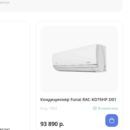
автра
Кондиционер Funai RAC-KD75HP.D01
Код: 7904
В наличии
93 890 р.
тегию