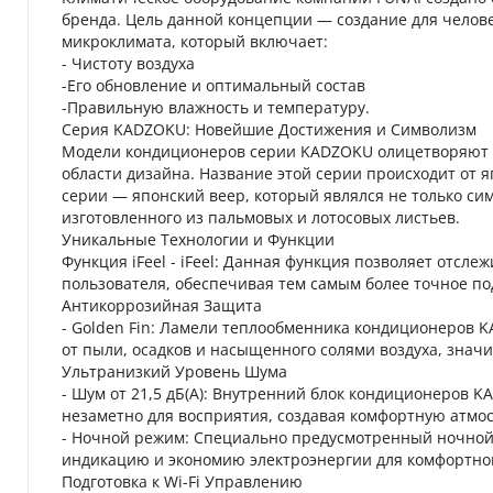
бренда. Цель данной концепции — создание для челове
микроклимата, который включает:
- Чистоту воздуха
-Его обновление и оптимальный состав
-Правильную влажность и температуру.
Серия KADZOKU: Новейшие Достижения и Символизм
Модели кондиционеров серии KADZOKU олицетворяют с
области дизайна. Название этой серии происходит от 
серии — японский веер, который являлся не только сим
изготовленного из пальмовых и лотосовых листьев.
Уникальные Технологии и Функции
Функция iFeel - iFeel: Данная функция позволяет отсл
пользователя, обеспечивая тем самым более точное п
Антикоррозийная Защита
- Golden Fin: Ламели теплообменника кондиционеров 
от пыли, осадков и насыщенного солями воздуха, знач
Ультранизкий Уровень Шума
- Шум от 21,5 дБ(А): Внутренний блок кондиционеров K
незаметно для восприятия, создавая комфортную атмо
- Ночной режим: Специально предусмотренный ночной
индикацию и экономию электроэнергии для комфортног
Подготовка к Wi-Fi Управлению