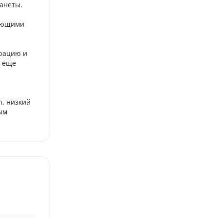
ланеты.
шающими
рацию и
о еще
n, низкий
ым