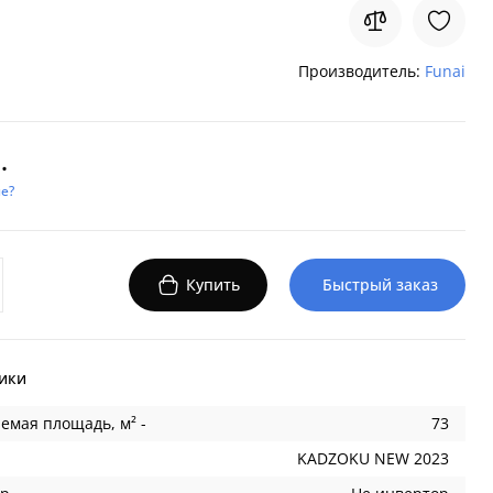
Производитель:
Funai
.
е?
Купить
Быстрый заказ
ики
емая площадь, м² -
73
KADZOKU NEW 2023