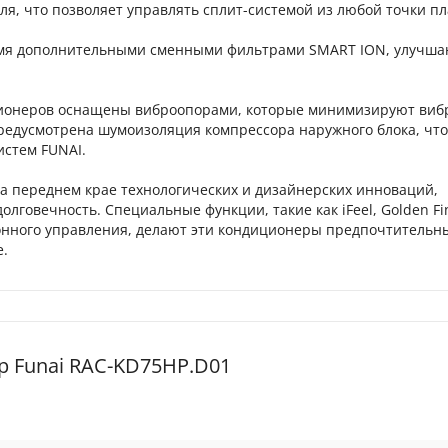
одуля, что позволяет управлять сплит-системой из любой точки п
рьмя дополнительными сменными фильтрами SMART ION, улуч
ционеров оснащены виброопорами, которые минимизируют виб
редусмотрена шумоизоляция компрессора наружного блока, чт
стем FUNAI.
а переднем крае технологических и дизайнерских инноваций,
говечность. Специальные функции, такие как iFeel, Golden Fi
онного управления, делают эти кондиционеры предпочтительн
е.
 Funai RAC-KD75HP.D01