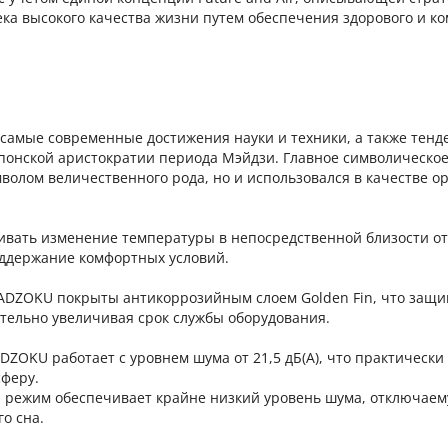
ка высокого качества жизни путем обеспечения здорового и к
амые современные достижения науки и техники, а также тенд
японской аристократии периода Мэйдзи. Главное символическо
волом величественного рода, но и использовался в качестве о
еживать изменение температуры в непосредственной близости от
оддержание комфортных условий.
KADZOKU покрыты антикоррозийным слоем Golden Fin, что защи
ительно увеличивая срок службы оборудования.
ADZOKU работает с уровнем шума от 21,5 дБ(А), что практически
сферу.
 режим обеспечивает крайне низкий уровень шума, отключае
о сна.