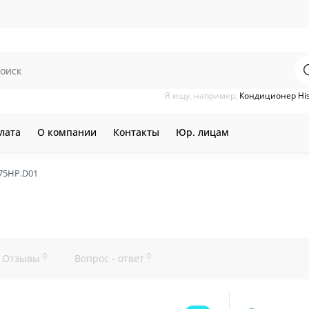
Я ищу, например,
Кондиционер Hi
лата
О компании
Контакты
Юр. лицам
75HP.D01
0
0
Отзывы
Вопрос - ответ