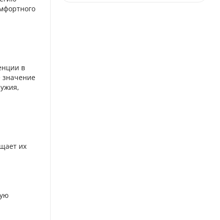
омфортного
енции в
е значение
ружия,
щает их
мую