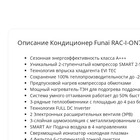
Описание Кондиционер Funai RAC-I-ON
Сезонная энергоэффективность класса А+++
Уникальный 2-ступенчатый компрессор SMART 2-
Технология впрыска хладагента EVI TEC
Сохранение 100% теплопроизводительности до -2
Предпусковой нагрев компрессора обмотками
Мощный нагреватель-ТЭН для подогрева поддона
Система умного оттаивания работает до 50% быс
3-рядные теплообменники с площадью до 4 раз 
Технология FULL DC Inverter
2 Электронных расширительных вентиля (ЭРВ)
3-слойная шумоизоляция с металлизированным с
SMART Air Подача воздуха в 4 направлениях
Сверхмощный ионизатор «холодная плазма»
4 фильтра 6-ступенчатой тонкой очистки