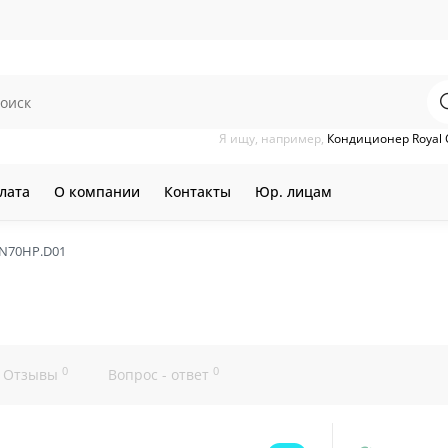
Я ищу, например,
Кондиционер Royal 
лата
О компании
Контакты
Юр. лицам
ON70HP.D01
0
0
Отзывы
Вопрос - ответ