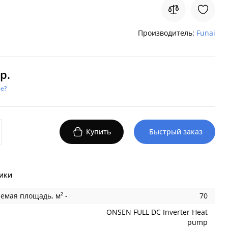
Производитель:
Funai
р.
е?
Купить
Быстрый заказ
ики
емая площадь, м² -
70
ONSEN FULL DC Inverter Heat
pump