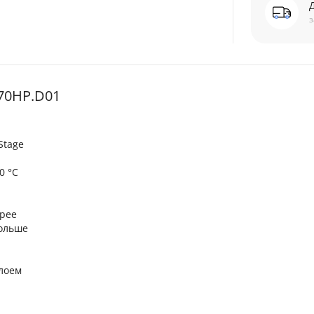
з
70HP.D01
Stage
0 °C
трее
больше
лоем