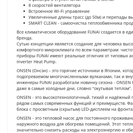
8 скоростей вентилятора
Встроенное Wi-Fi управление
Увеличенные длины трасс (до 50м) и перепады вы
SMART CLEAN - самоочистка теплообменника прод
Все климатическое оборудование FUNAI создается в еди
бренда.
Сутью концепции является создание для человека высок
комфортного микроклимата по всем параметрам: чистота
приборы FUNAI имеют реальные отличия от типовых ан
Inverter Heat Pump.
ONSEN (Онсэ́н) – это горячие источники в Японии, кото
подогреваемом многочисленными вулканами, так и вн
инженеры FUNAI разработали новинку сезона - ONSEN F
даже в самые холодные дни, словно "окутывая теплом".
ONSEN - это высокотехнологичный, тихий и надёжный 
рядом самых современных функций и преимуществ. Фа
блока с просветным (скрытым) LED-дисплеем на фронт
ONSEN - это тепловой насос для постоянного проживани
наружного воздуха для обогрева помещений. Этот тепло
значительно снизить расходы на электроэнергию и обе