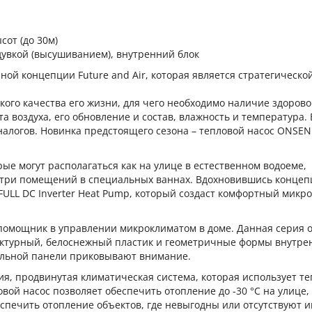
сот (до 30м)
увкой (высушиванием), внутренний блок
ной концепции Future and Air, которая является стратегическо
ого качества его жизни, для чего необходимо наличие здорово
 воздуха, его обновление и состав, влажность и температура. 
алогов. Новинка предстоящего сезона – тепловой насос ONSEN
рые могут располагаться как на улице в естественном водоеме,
утри помещений в специальных ваннах. Вдохновившись концеп
ULL DC Inverter Heat Pump, который создаст комфортный микр
помощник в управлении микроклиматом в доме. Данная серия 
ктурный, белоснежный пластик и геометричные формы внутре
альной панели приковывают внимание.
я, продвинутая климатическая система, которая использует те
вой насос позволяет обеспечить отопление до -30 °С на улице,
спечить отопление объектов, где невыгодны или отсутствуют 