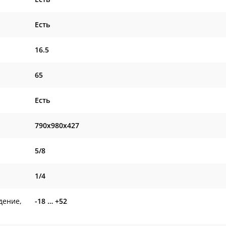
Есть
16.5
65
Есть
790x980x427
5/8
1/4
дение,
-18 … +52