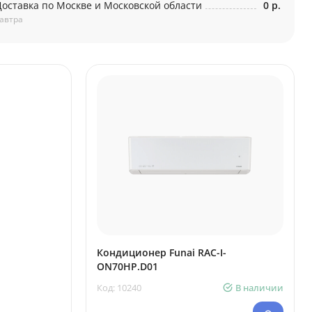
Доставка по Москве и Московской области
0 р.
автра
Кондиционер Funai RAC-I-
ON70HP.D01
Код: 10240
В наличии