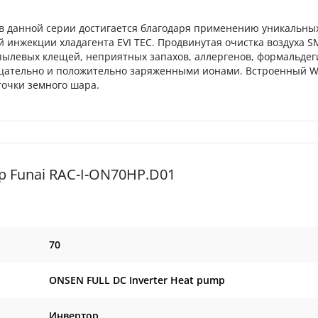
в данной серии достигается благодаря применению уникальных
 инжекции хладагента EVI TEC. Продвинутая очистка воздуха S
, пылевых клещей, неприятных запахов, аллергенов, формальдег
ицательно и положительно заряженными ионами. Встроенный Wi
точки земного шара.
 Funai RAC-I-ON70HP.D01
70
ONSEN FULL DC Inverter Heat pump
Инвертор