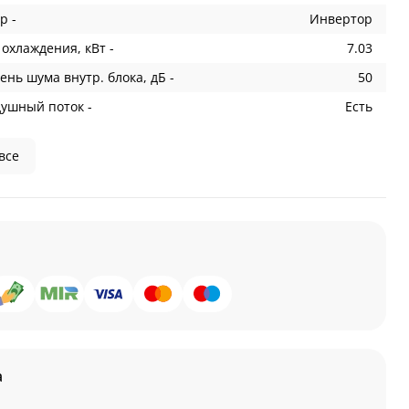
р -
Инвертор
охлаждения, кВт -
7.03
ень шума внутр. блока, дБ -
50
душный поток -
Есть
все
а