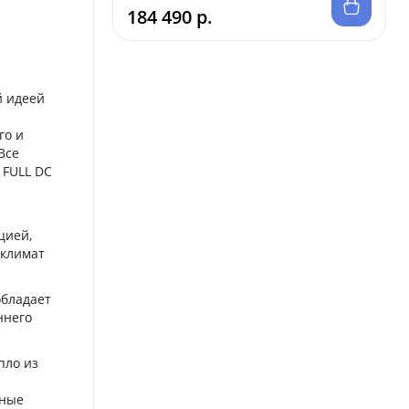
184 490 р.
й идеей
го и
Все
 FULL DC
цией,
оклимат
обладает
ннего
пло из
иные