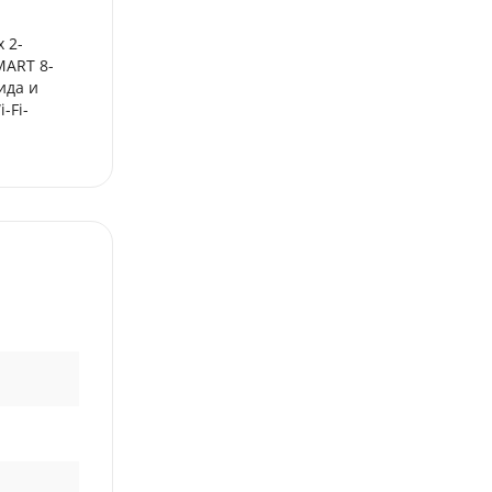
 2-
MART 8-
ида и
-Fi-