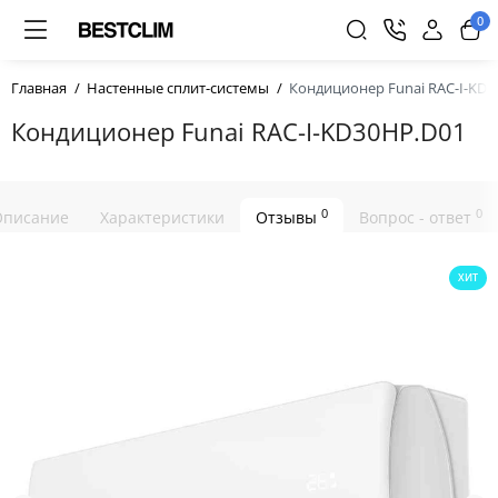
0
Главная
Настенные сплит-системы
Кондиционер Funai RAC-I-KD3
Кондиционер Funai RAC-I-KD30HP.D01
0
0
Описание
Характеристики
Отзывы
Вопрос - ответ
ХИТ