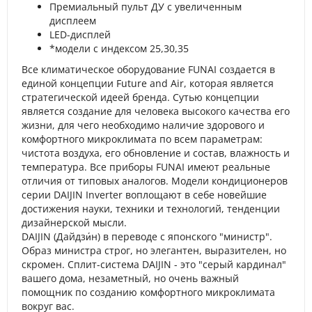
Премиальный пульт ДУ с увеличенным
дисплеем
LED-дисплей
*модели с индексом 25,30,35
Все климатическое оборудование FUNAI создается в
единой концепции Future and Air, которая является
стратегической идеей бренда. Сутью концепции
является создание для человека высокого качества его
жизни, для чего необходимо наличие здорового и
комфортного микроклимата по всем параметрам:
чистота воздуха, его обновление и состав, влажность и
температура. Все приборы FUNAI имеют реальные
отличия от типовых аналогов. Модели кондиционеров
серии DAIJIN Inverter воплощают в себе новейшие
достижения науки, техники и технологий, тенденции
дизайнерской мысли.
DAIJIN (Дайдзи́н) в переводе с японского "министр".
Образ министра строг, но элегантен, выразителен, но
скромен. Сплит-система DAIJIN - это "серый кардинал"
вашего дома, незаметный, но очень важный
помощник по созданию комфортного микроклимата
вокруг вас.