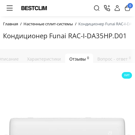
0
Главная
Настенные сплит-системы
Кондиционер Funai RAC-I-DA3
Кондиционер Funai RAC-I-DA35HP.D01
0
0
Описание
Характеристики
Отзывы
Вопрос - ответ
ХИТ