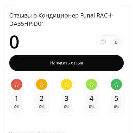
Отзывы о Кондиционер Funai RAC-I-
DA35HP.D01
0
0
Написать отзыв
1
2
3
4
5
0%
0%
0%
0%
0%