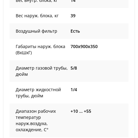
Вес внутр. блока, кг
14
Вес наруж. блока, кг
39
Воздушный фильтр
Есть
Габариты наруж. блока
700x900x350
(ВxШxГ)
Диаметр газовой трубы,
5/8
дюйм
Диаметр жидкостной
1/4
трубы, дюйм
Диапазон рабочих
+10 … +55
температур
наруж.воздуха,
охлаждение, С°