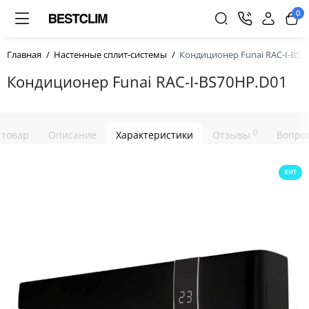
0
Главная
Настенные сплит-системы
Кондиционер Funai RAC-I-BS7
Кондиционер Funai RAC-I-BS70HP.D01
0
 товар
Описание
Характеристики
Отзывы
Вопрос
ХИТ