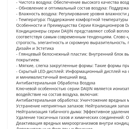
- Чистота воздуха: Обеспечение высокого качества возд
- Обновление и оптимальный состав воздуха: Поддержа
- Влажность воздуха: Регулирование уровня влажности 
- Температура: Поддержание комфортной температуры 
Особенности и Преимущества Серии Кондиционеров DA
Кондиционеры серии DAIJIN представляют собой вопло
соответствуя самым современным тенденциям. Слово «д
строгость, элегантность и скромную выразительность,
Дизайн и Эстетика
- Глянцевый белоснежный пластик: Внутренний блок вы
покрытием.
- Мягкие, слегка закругленные формы: Такие формы пр
- Скрытый LED-дисплей: Информационный дисплей на 
и минималистичный внешний вид.
Антибактериальная Обработка Воздуха
Ключевой особенностью серии DAIJIN является иониза
воздействие на состав воздуха, включая:
Антибактериальная обработка: Уничтожение вредных 
Устранение неприятных запахов: Нейтрализация запахо
Нейтрализация табачного дыма: Эффективное удалени
Удаление токсичных газов и химических соединений: О
Деактивация вредных микроорганизмов внутри кондиц
Дополнительные Фильтры и Функции