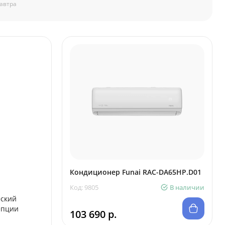
автра
Кондиционер Funai RAC-DA65HP.D01
Код: 9805
В наличии
еский
епции
103 690 р.