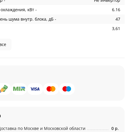
р -
Не инвертор
охлаждения, кВт -
6.16
ень шума внутр. блока, дБ -
47
3,61
все
а
Доставка по Москве и Московской области
0 р.