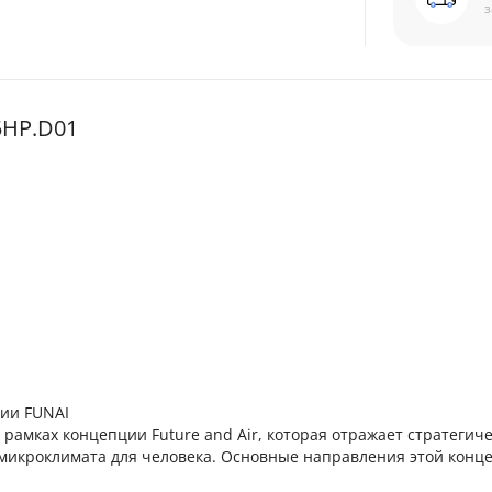
з
5HP.D01
нии FUNAI
рамках концепции Future and Air, которая отражает стратегич
 микроклимата для человека. Основные направления этой конц