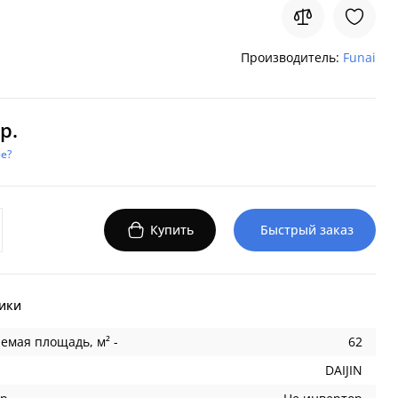
Производитель:
Funai
р.
е?
Купить
Быстрый заказ
ики
емая площадь, м² -
62
DAIJIN