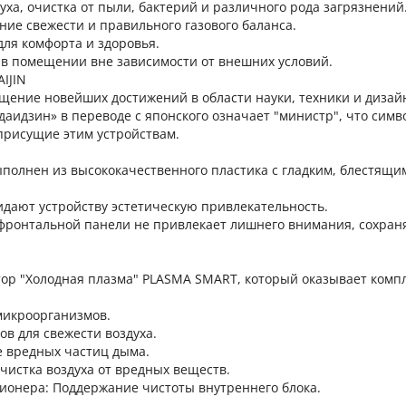
уха, очистка от пыли, бактерий и различного рода загрязнений
ние свежести и правильного газового баланса.
для комфорта и здоровья.
в помещении вне зависимости от внешних условий.
IJIN
щение новейших достижений в области науки, техники и дизай
аидзин» в переводе с японского означает "министр", что симв
 присущие этим устройствам.
полнен из высококачественного пластика с гладким, блестящи
идают устройству эстетическую привлекательность.
фронтальной панели не привлекает лишнего внимания, сохран
тор "Холодная плазма" PLASMA SMART, который оказывает комп
микроорганизмов.
в для свежести воздуха.
е вредных частиц дыма.
чистка воздуха от вредных веществ.
ионера: Поддержание чистоты внутреннего блока.