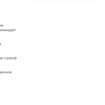
.
на,
олизирует
м
яя строгий
лексное