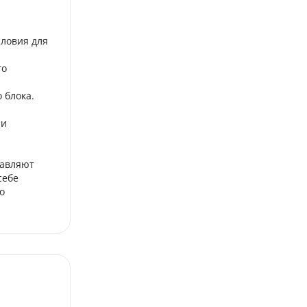
ловия для
го
 блока.
ри
тавляют
себе
о