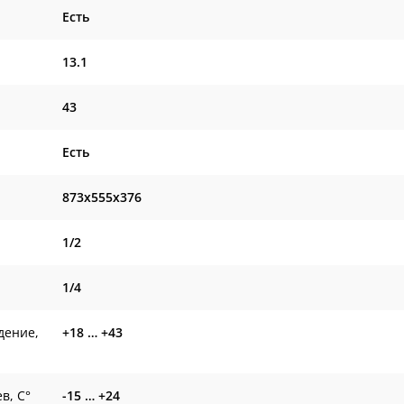
Есть
13.1
43
Есть
873x555x376
1/2
1/4
дение,
+18 … +43
в, С°
-15 … +24