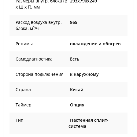
Размеры внутр. блока (В
293x790x249
х Ш х Г), мм
Расход воздуха внутр.
865
блока, м³/ч
Режимы
охлаждение и обогрев
Самодиагностика
Есть
Сторона подключения
к наружному
Страна
Китай
Таймер
Опция
Тип
Настенная сплит-
система