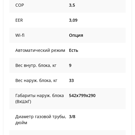
COP
3,5
EER
3,09
Wi-fi
Опция
Автоматический режим
Есть
Вес внутр. блока, кг
9
Вес наруж. блока, кг
33
Габариты наруж. блока
542x799x290
(ВxШxГ)
Диаметр газовой трубы,
3/8
дюйм