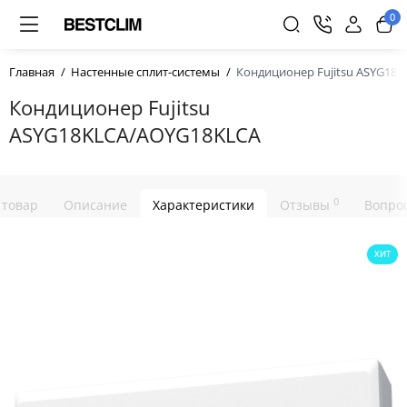
0
Главная
Настенные сплит-системы
Кондиционер Fujitsu ASYG18
Кондиционер Fujitsu
ASYG18KLCA/AOYG18KLCA
0
 товар
Описание
Характеристики
Отзывы
Вопрос
ХИТ