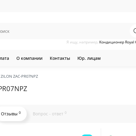
Я ищу, например,
Кондиционер Royal 
лата
О компании
Контакты
Юр. лицам
 ZILON ZAC-PR07NPZ
-PR07NPZ
0
0
Отзывы
Вопрос - ответ