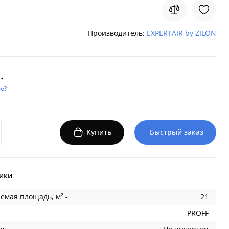
Производитель:
EXPERTAIR by ZILON
.
е?
Купить
Быстрый заказ
ики
емая площадь, м² -
21
PROFF