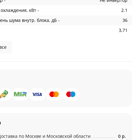
р -
Не инвертор
охлаждения, кВт -
2.1
ень шума внутр. блока, дБ -
36
3,71
все
а
Доставка по Москве и Московской области
0 р.