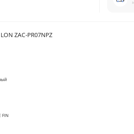
з
ILON ZAC-PR07NPZ
вый
 FIN