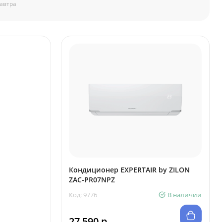
автра
Кондиционер EXPERTAIR by ZILON
ZAC-PR07NPZ
Код: 9776
В наличии
27 590 р.