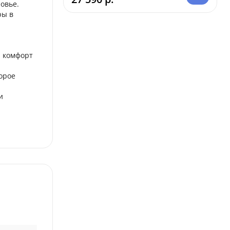
овье.
ры в
я комфорт
орое
и