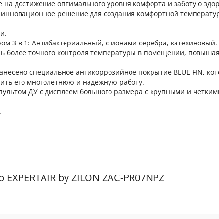
на достижение оптимального уровня комфорта и заботу о здор
и инновационное решение для создания комфортной температу
и.
м 3 в 1: Антибактериальный, c ионами серебра, катехиновый.
ичь более точного контроля температуры в помещении, повыша
анесено специальное антикоррозийное покрытие BLUE FIN, кот
чить его многолетнюю и надежную работу.
ультом ДУ с дисплеем большого размера с крупными и четким
.
 EXPERTAIR by ZILON ZAC-PR07NPZ