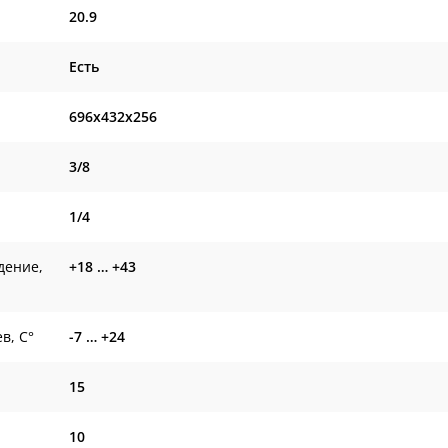
20.9
Есть
696x432x256
3/8
1/4
дение,
+18 … +43
в, С°
-7 … +24
15
10