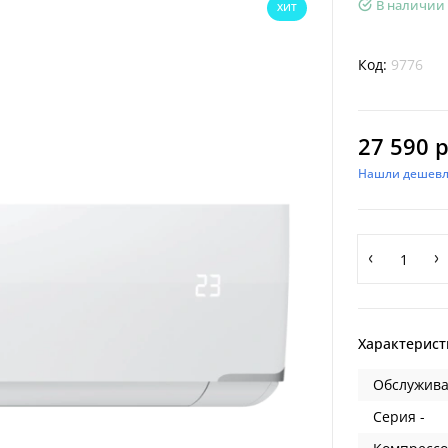
В наличии
ХИТ
Код:
9776
27 590 р
Нашли дешевл
Характерист
Обслужива
Серия -