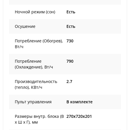
Ночной режим (сон)
Есть
Осушение
Есть
Потребление (Обогрев),
730
Вт/ч
Потребление
790
(Охлаждение), Вт/ч
Производительность
2.7
(тепло), КВт/ч
Пульт управления
В комплекте
Размеры внутр. блока (В
270x720x201
х Ш х Г), мм