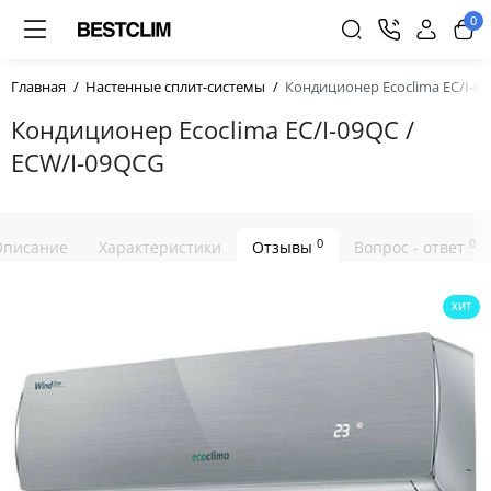
0
Главная
Настенные сплит-системы
Кондиционер Ecoclima EC/I-0
Кондиционер Ecoclima EC/I-09QC /
ECW/I-09QCG
0
0
Описание
Характеристики
Отзывы
Вопрос - ответ
ХИТ