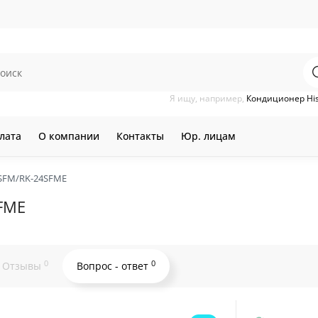
Я ищу, например,
Кондиционер Hi
лата
О компании
Контакты
Юр. лицам
4SFM/RK-24SFME
FME
0
0
Отзывы
Вопрос - ответ