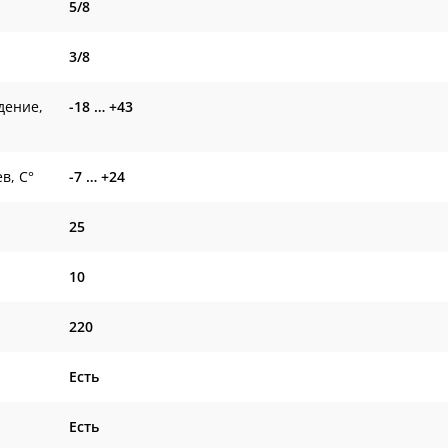
5/8
3/8
дение,
-18 … +43
в, С°
-7 … +24
25
10
220
Есть
Есть