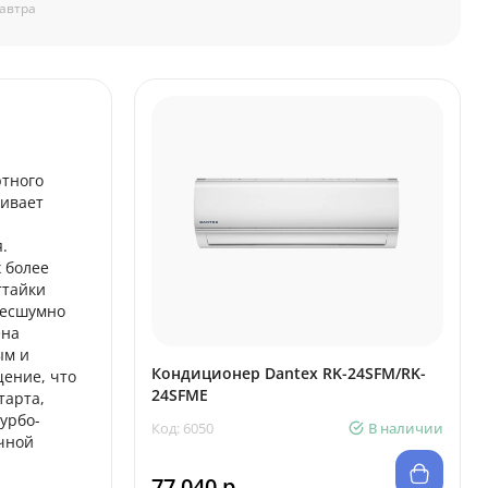
автра
ртного
живает
.
 более
ттайки
бесшумно
ена
ым и
Кондиционер Dantex RK-24SFM/RK-
ение, что
24SFME
тарта,
урбо-
Код: 6050
В наличии
чной
77 040 р.