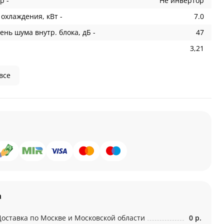
р -
Не инвертор
охлаждения, кВт -
7.0
ень шума внутр. блока, дБ -
47
3,21
все
а
Доставка по Москве и Московской области
0 р.