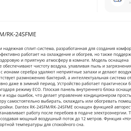
з
FM/RK-24SFME
и надежная сплит-система, разработанная для создания комфо
фективно работает на охлаждение и обогрев, но также поддер
 здоровую и приятную атмосферу в комнате. Модель оснащена
 обеспечивают чистоту воздуха, улавливая пыль и загрязнения
с ионами серебра удаляют неприятные запахи и делают воздух
тствует размножению бактерий, а интеллектуальная система о
ивно даже в зимний период. Устройство работает практически 
агодаря режиму ECO. Плоская панель внутреннего блока оснащ
и и коды ошибок, что делает управление кондиционером прост
ру самостоятельно выбирать, охлаждать или обогревать помещ
тройки. Dantex RK-24SFM/RK-24SFME оснащен функцией авторес
танавливает работу после перебоев в подаче электроэнергии. Т
 создавая мощный воздушный поток до 12 метров. Функция «Но
ортной температуры для спокойного сна.