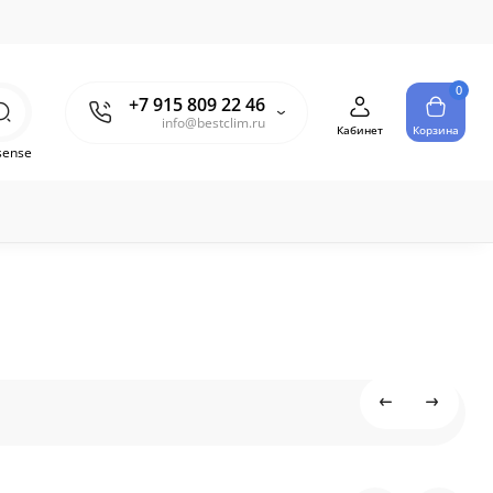
0
+7 915 809 22 46
info@bestclim.ru
Кабинет
Корзина
sense