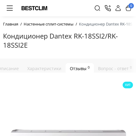
0
Главная
Настенные сплит-системы
Кондиционер Dantex RK-18SSI
Кондиционер Dantex RK-18SSI2/RK-
18SSI2E
0
0
Описание
Характеристики
Отзывы
Вопрос - ответ
ХИТ