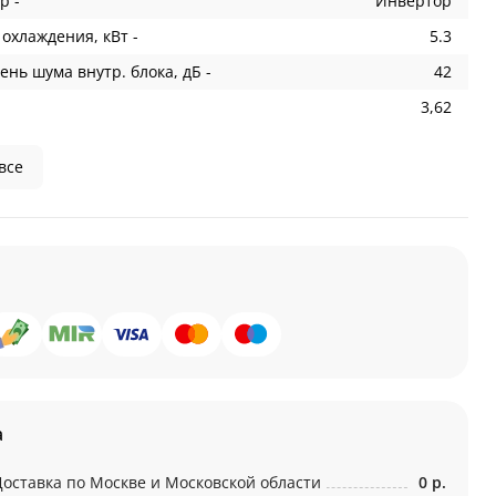
р -
Инвертор
охлаждения, кВт -
5.3
ень шума внутр. блока, дБ -
42
3,62
все
а
Доставка по Москве и Московской области
0 р.