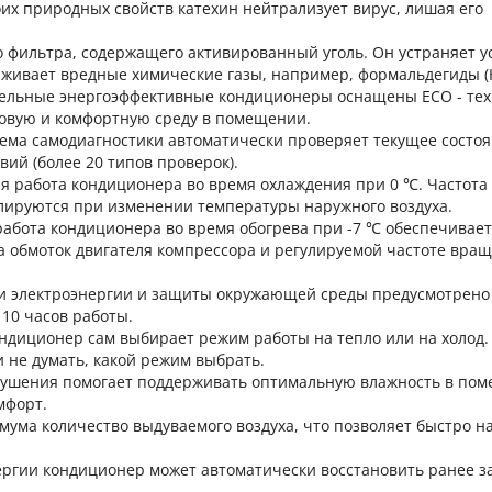
их природных свойств катехин нейтрализует вирус, лишая его
о фильтра, содержащего активированный уголь. Он устраняет 
араживает вредные химические газы, например, формальдегиды 
ительные энергоэффективные кондиционеры оснащены ECO - те
овую и комфортную среду в помещении.
ема самодиагностики автоматически проверяет текущее состо
ий (более 20 типов проверок).
я работа кондиционера во время охлаждения при 0 ℃. Частот
улируются при изменении температуры наружного воздуха.
работа кондиционера во время обогрева при -7 ℃ обеспечивает
а обмоток двигателя компрессора и регулируемой частоте вра
мии электроэнергии и защиты окружающей среды предусмотрено
10 часов работы.
ндиционер сам выбирает режим работы на тепло или на холод.
и не думать, какой режим выбрать.
сушения помогает поддерживать оптимальную влажность в по
мфорт.
ума количество выдуваемого воздуха, что позволяет быстро н
нергии кондиционер может автоматически восстановить ранее 