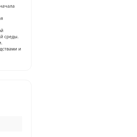
сначала
ая
ой
й среды.
и.
дствами и