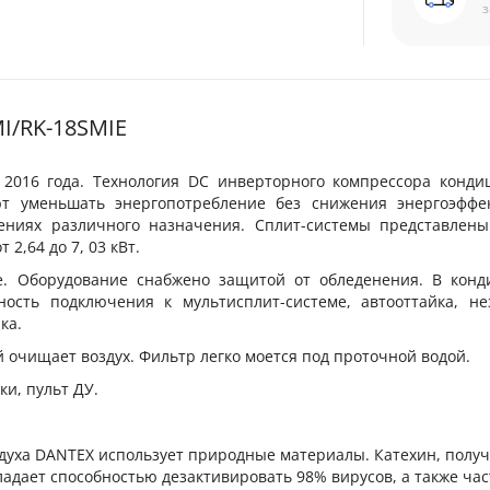
з
I/RK-18SMIE
 2016 года. Технология DC инверторного компрессора конди
ют уменьшать энергопотребление без снижения энергоэффек
ениях различного назначения. Сплит-системы представлен
,64 до 7, 03 кВт.
. Оборудование снабжено защитой от обледенения. В конд
сть подключения к мультисплит-системе, автооттайка, не
ка.
 очищает воздух. Фильтр легко моется под проточной водой.
и, пульт ДУ.
духа DANTEX использует природные материалы. Катехин, полу
бладает способностью дезактивировать 98% вирусов, а также ча