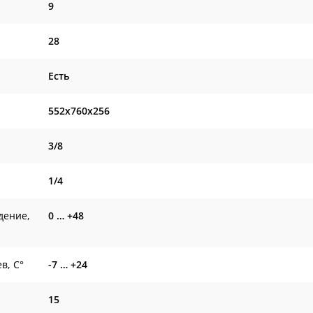
9
28
Есть
552x760x256
3/8
1/4
дение,
0 … +48
в, С°
-7 … +24
15