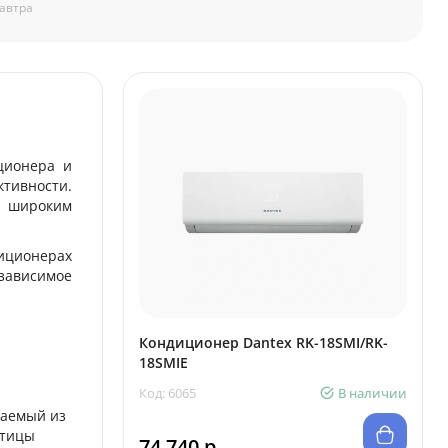
автра
ционера и
тивности.
ы широким
иционерах
зависимое
Кондиционер Dantex RK-18SMI/RK-
18SMIE
Код: 6065
В наличии
чаемый из
стицы
74 740 р.