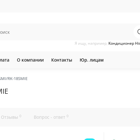
Я ищу, например,
Кондиционер Hi
лата
О компании
Контакты
Юр. лицам
SMI/RK-18SMIE
MIE
0
0
Отзывы
Вопрос - ответ