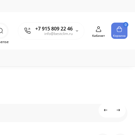
0
+7 915 809 22 46
info@bestclim.ru
Кабинет
Корзина
sense