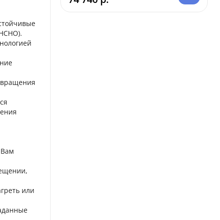
устойчивые
(НСНО).
хнологией
яние
а вращения
ся
щения
 Вам
мещении,
агреть или
заданные