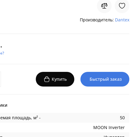
Производитель:
Dantex
.
е?
Купить
Быстрый заказ
ики
емая площадь, м² -
50
MOON Inverter