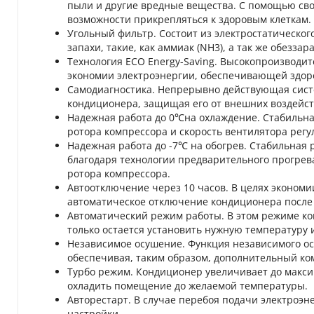
пыли и другие вредные вещества. С помощью сво
возможности прикрепляться к здоровым клеткам.
Угольный фильтр. Состоит из электростатическог
запахи, такие, как аммиак (NH3), а так же обезз
Технология ECO Energy-Saving. Высокопроизвод
экономии электроэнергии, обеспечивающей здор
Самодиагностика. Непрерывно действующая сист
кондиционера, защищая его от внешних воздейств
Надежная работа до 0℃на охлаждение. Стабильна
ротора компрессора и скорость вентилятора рег
Надежная работа до -7℃ на обогрев. Стабильная 
благодаря технологии предварительного прогрев
ротора компрессора.
Автоотключение через 10 часов. В целях эконо
автоматическое отключение кондиционера после 
Автоматический режим работы. В этом режиме ко
только остается установить нужную температуру 
Независимое осушение. Функция независимого о
обеспечивая, таким образом, дополнительный ко
Турбо режим. Кондиционер увеличивает до максим
охладить помещение до желаемой температуры.
Авторестарт. В случае перебоя подачи электроэ
настройки.