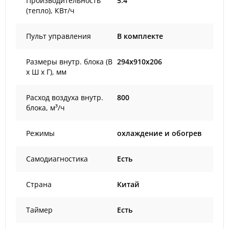
Производительность
5.4
(тепло), КВт/ч
Пульт управления
В комплекте
Размеры внутр. блока (В
294x910x206
х Ш х Г), мм
Расход воздуха внутр.
800
блока, м³/ч
Режимы
охлаждение и обогрев
Самодиагностика
Есть
Страна
Китай
Таймер
Есть