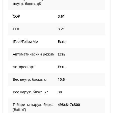
внутр. блока, дБ
COP
3,61
EER
3,21
iFeel/FollowMe
Есть
Автоматический режим
Есть
Авторестарт
Есть
Вес внутр. блока, кг
10,5
Вес наруж. блока, кг
38
Габариты наруж. блока
498x817x300
(ВxШxГ)