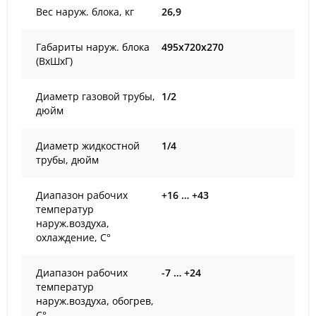
Вес наруж. блока, кг
26,9
Габариты наруж. блока
495x720x270
(ВxШxГ)
Диаметр газовой трубы,
1/2
дюйм
Диаметр жидкостной
1/4
трубы, дюйм
Диапазон рабочих
+16 … +43
температур
наруж.воздуха,
охлаждение, С°
Диапазон рабочих
-7 … +24
температур
наруж.воздуха, обогрев,
С°