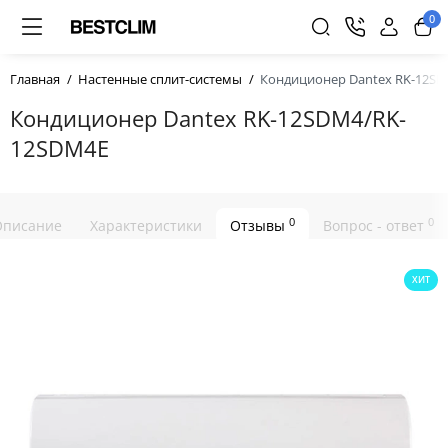
0
Главная
Настенные сплит-системы
Кондиционер Dantex RK-12S
Кондиционер Dantex RK-12SDM4/RK-
12SDM4E
0
0
Описание
Характеристики
Отзывы
Вопрос - ответ
ХИТ