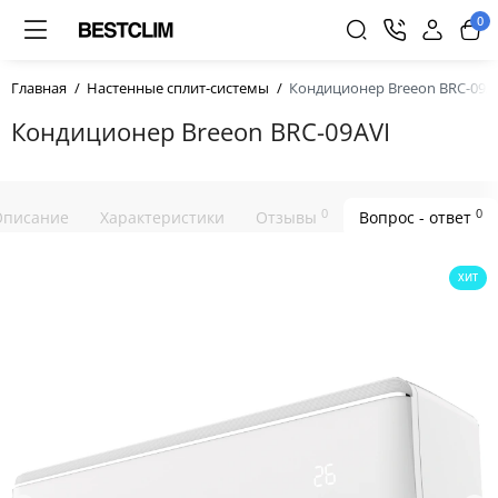
0
Главная
Настенные сплит-системы
Кондиционер Breeon BRC-09A
Кондиционер Breeon BRC-09AVI
0
0
Описание
Характеристики
Отзывы
Вопрос - ответ
ХИТ