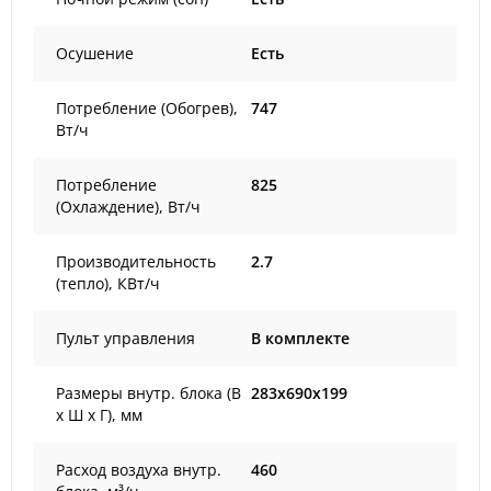
Осушение
Есть
Потребление (Обогрев),
747
Вт/ч
Потребление
825
(Охлаждение), Вт/ч
Производительность
2.7
(тепло), КВт/ч
Пульт управления
В комплекте
Размеры внутр. блока (В
283x690x199
х Ш х Г), мм
Расход воздуха внутр.
460