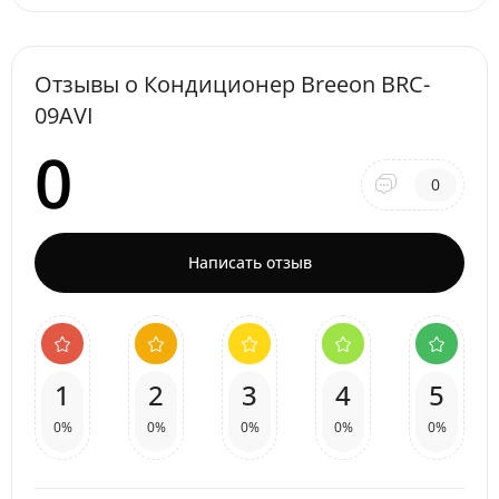
Отзывы о Кондиционер Breeon BRC-
09AVI
0
0
Написать отзыв
1
2
3
4
5
0%
0%
0%
0%
0%