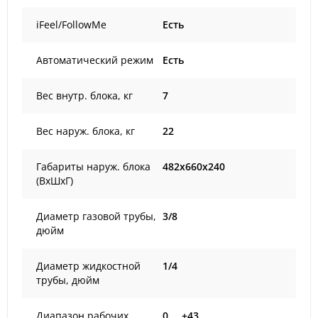
iFeel/FollowMe
Есть
Автоматический режим
Есть
Вес внутр. блока, кг
7
Вес наруж. блока, кг
22
Габариты наруж. блока
482x660x240
(ВxШxГ)
Диаметр газовой трубы,
3/8
дюйм
Диаметр жидкостной
1/4
трубы, дюйм
Диапазон рабочих
0 … +43