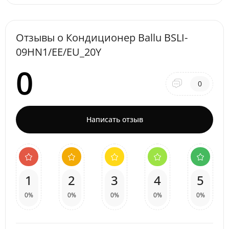
Отзывы о Кондиционер Ballu BSLI-
09HN1/EE/EU_20Y
0
0
Написать отзыв
1
2
3
4
5
0%
0%
0%
0%
0%