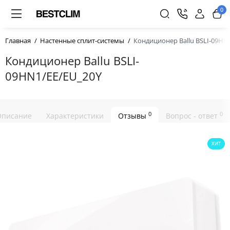
0
Главная
Настенные сплит-системы
Кондиционер Ballu BSLI-09HN
Кондиционер Ballu BSLI-
09HN1/EE/EU_20Y
0
0
Описание
Характеристики
Отзывы
Вопрос - ответ
ХИТ